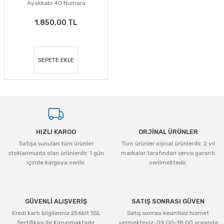
Ayakkabı 40 Numara
1.850,00 TL
SEPETE EKLE
HIZLI KARGO
ORJİNAL ÜRÜNLER
Satışa sunulan tüm ürünler
Tüm ürünler orjinal ürünlerdir. 2 yıl
stoklarımızda olan ürünlerdir. 1 gün
markalar tarafından servis garanti
içinde kargoya verilir.
verilmektedir.
GÜVENLİ ALIŞVERİŞ
SATIŞ SONRASI GÜVEN
Kredi kartı bilgileriniz 256bit SSL
Satış sonrası kesintisiz hizmet
Sertifikası ile Korunmaktadır.
vermekteyiz. 09:00-18:00 arasında