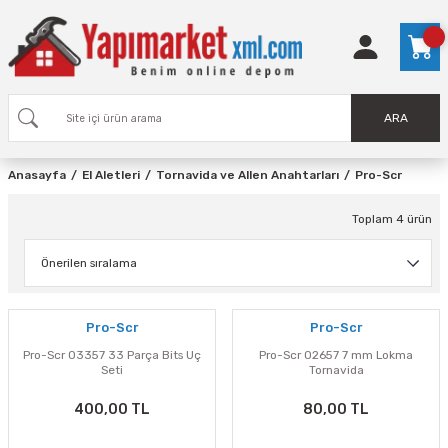
ARA
Anasayfa
El Aletleri
Tornavida ve Allen Anahtarları
Pro-Scr
Toplam 4 ürün
Pro-Scr
Pro-Scr
Pro-Scr 03357 33 Parça Bits Uç
Pro-Scr 02657 7 mm Lokma
Seti
Tornavida
400,00 TL
80,00 TL