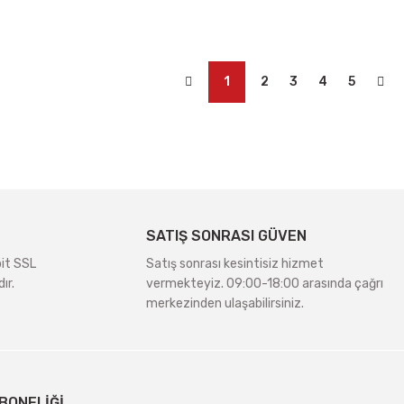
1
2
3
4
5
SATIŞ SONRASI GÜVEN
bit SSL
Satış sonrası kesintisiz hizmet
ır.
vermekteyiz. 09:00-18:00 arasında çağrı
merkezinden ulaşabilirsiniz.
BONELİĞİ