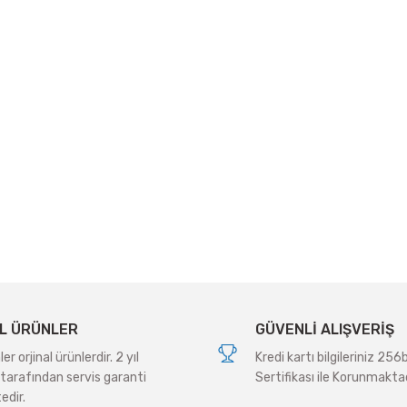
L ÜRÜNLER
GÜVENLİ ALIŞVERİŞ
r orjinal ürünlerdir. 2 yıl
Kredi kartı bilgileriniz 256
tarafından servis garanti
Sertifikası ile Korunmaktad
edir.