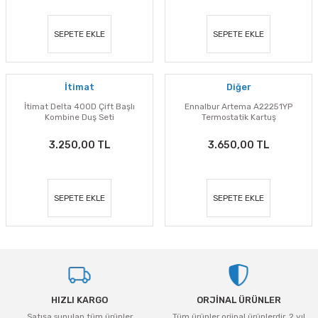
eri
Ölçme Aletleri
Topart
Green Guard
Eratool
SEPETE EKLE
SEPETE EKLE
ve Sıcak Silikon Tabancası
Topshop
Herly
Euromaag
e Gönyeler
İlaçlama
Fortuna
İtimat
Diğer
İtimat Delta 400D Çift Başlı
Ennalbur Artema A22251YP
iler
İp ve Halatlar
İzeltaş
Kombine Duş Seti
Termostatik Kartuş
3.250,00 TL
3.650,00 TL
ı ve Ekipmanları
Mum Silikon
Işıklar
Knisaw
a
i
İzeltaş
Koral
SEPETE EKLE
SEPETE EKLE
akinaları
İzmir Fırça
Milwaukee
i-Kargaburun
Komelon
Osco
nalar
Rainbird
Partner
HIZLI KARGO
ORJİNAL ÜRÜNLER
Satışa sunulan tüm ürünler
Tüm ürünler orjinal ürünlerdir. 2 yıl