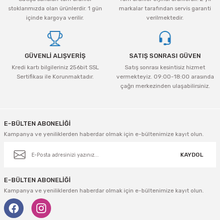
tleri Aksesuar
Roney
Rapid
stoklarımızda olan ürünlerdir. 1 gün
markalar tarafından servis garanti
içinde kargoya verilir.
verilmektedir.
Rtrmax
Sait Demirci
SGS
Serel
GÜVENLİ ALIŞVERİŞ
SATIŞ SONRASI GÜVEN
Kredi kartı bilgileriniz 256bit SSL
Satış sonrası kesintisiz hizmet
Üzümcü
SGS
Sertifikası ile Korunmaktadır.
vermekteyiz. 09:00-18:00 arasında
çağrı merkezinden ulaşabilirsiniz.
Yalvaç
Sofuoğlu
E-BÜLTEN ABONELİĞİ
Yaparlar
Stanley
Kampanya ve yeniliklerden haberdar olmak için e-bültenimize kayıt olun.
Topart
KAYDOL
Topshop
E-BÜLTEN ABONELİĞİ
Kampanya ve yeniliklerden haberdar olmak için e-bültenimize kayıt olun.
Ugr