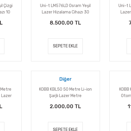
l Çizgi
Uni-t LM576LD Osram Yeşil
Uni-t 
azı 10
Lazer Hizalama Cihazı 30
Lazer
Metre
L
8.500,00 TL
SEPETE EKLE
Diğer
 Metre
KOBB KBL50 50 Metre Li-ion
KOBB 
l Lazer
Şarjlı Lazer Metre
Otom
L
2.000,00 TL
1
SEPETE EKLE