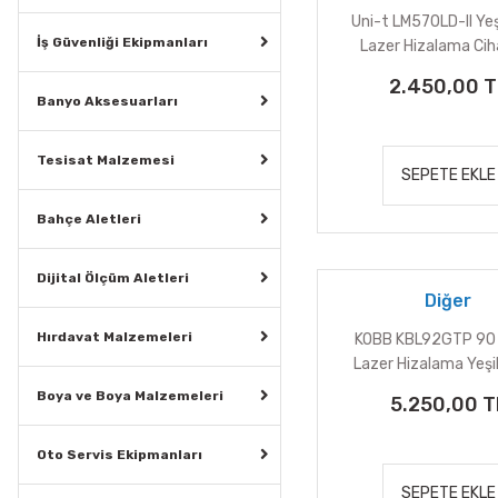
Uni-t LM570LD-II Yeşi
İş Güvenliği Ekipmanları
Lazer Hizalama Cih
Metre
2.450,00 T
Banyo Aksesuarları
Tesisat Malzemesi
SEPETE EKLE
Bahçe Aletleri
Dijital Ölçüm Aletleri
Diğer
Hırdavat Malzemeleri
KOBB KBL92GTP 90
Lazer Hizalama Yeşi
Boya ve Boya Malzemeleri
5.250,00 T
Oto Servis Ekipmanları
SEPETE EKLE