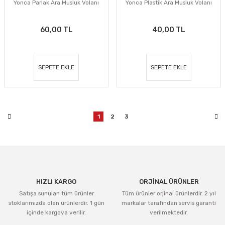
Yonca Parlak Ara Musluk Volanı
Yonca Plastik Ara Musluk Volanı
60,00 TL
40,00 TL
SEPETE EKLE
SEPETE EKLE
1
2
3
HIZLI KARGO
ORJİNAL ÜRÜNLER
Satışa sunulan tüm ürünler
Tüm ürünler orjinal ürünlerdir. 2 yıl
stoklarımızda olan ürünlerdir. 1 gün
markalar tarafından servis garanti
içinde kargoya verilir.
verilmektedir.