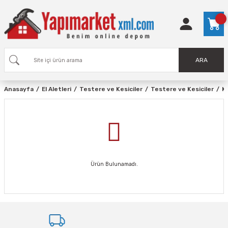
ARA
Anasayfa
El Aletleri
Testere ve Kesiciler
Testere ve Kesiciler
Ke
Ürün Bulunamadı.