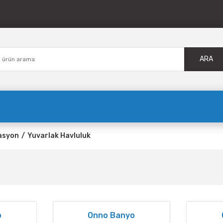
ARA
asyon
Yuvarlak Havluluk
o
Onno Banyo