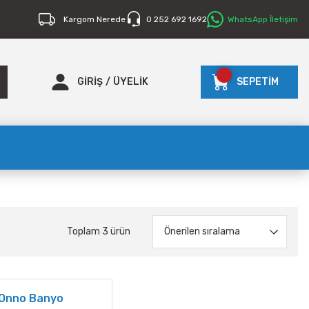
Kargom Nerede
0 252 692 1692
WhatsApp İletişim
GİRİŞ
/
ÜYELİK
SEPETİM
Toplam 3 ürün
Onno Banyo