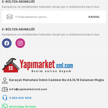
E-BÜLTEN ABONELİĞİ
eri
Ölçme Aletleri
Topart
Green Guard
Eratool
Kampanya ve yeniliklerden haberdar olmak için e-bültenimize kayıt olun.
ve Sıcak Silikon Tabancası
Topshop
Herly
Euromaag
KAYDOL
e Gönyeler
İlaçlama
Fortuna
E-BÜLTEN ABONELİĞİ
Kampanya ve yeniliklerden haberdar olmak için e-bültenimize kayıt olun.
iler
İp ve Halatlar
İzeltaş
ı ve Ekipmanları
Mum Silikon
Işıklar
Knisaw
a
i
İzeltaş
Koral
akinaları
İzmir Fırça
Milwaukee
Karaçalı Mahallesi İnönü Caddesi No:24/A/B Dalaman Muğla
i-Kargaburun
Komelon
Osco
info@yapimarketxml.com
0 252 692 1692
nalar
Rainbird
Partner
WhatsApp İletişim