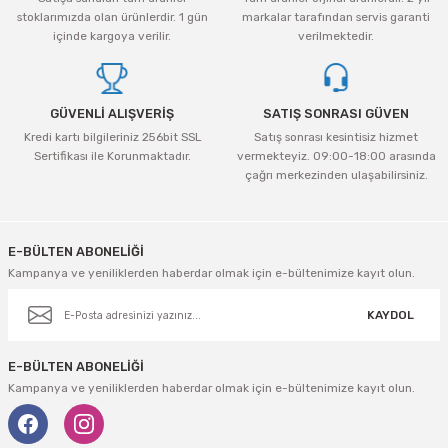
tleri Aksesuar
Roney
Rapid
stoklarımızda olan ürünlerdir. 1 gün
markalar tarafından servis garanti
içinde kargoya verilir.
verilmektedir.
Rtrmax
Sait Demirci
SGS
Serel
GÜVENLİ ALIŞVERİŞ
SATIŞ SONRASI GÜVEN
Kredi kartı bilgileriniz 256bit SSL
Satış sonrası kesintisiz hizmet
Üzümcü
SGS
Sertifikası ile Korunmaktadır.
vermekteyiz. 09:00-18:00 arasında
çağrı merkezinden ulaşabilirsiniz.
Yalvaç
Sofuoğlu
E-BÜLTEN ABONELİĞİ
Yaparlar
Stanley
Kampanya ve yeniliklerden haberdar olmak için e-bültenimize kayıt olun.
Topart
KAYDOL
Topshop
E-BÜLTEN ABONELİĞİ
Kampanya ve yeniliklerden haberdar olmak için e-bültenimize kayıt olun.
Ugr