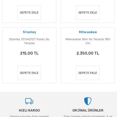
eri
Ölçme Aletleri
Topart
Green Guard
Eratool
SEPETE EKLE
SEPETE EKLE
ve Sıcak Silikon Tabancası
Topshop
Herly
Euromaag
e Gönyeler
İlaçlama
Fortuna
Stanley
Milwaukee
Stanley ST042127 Yüzey Su
Milwaukee Slim Su Terazisi 180
iler
İp ve Halatlar
İzeltaş
Terazisi
Cm
215,00 TL
2.350,00 TL
ı ve Ekipmanları
Mum Silikon
Işıklar
Knisaw
a
i
İzeltaş
Koral
SEPETE EKLE
SEPETE EKLE
akinaları
İzmir Fırça
Milwaukee
i-Kargaburun
Komelon
Osco
nalar
Rainbird
Partner
HIZLI KARGO
ORJİNAL ÜRÜNLER
Satışa sunulan tüm ürünler
Tüm ürünler orjinal ürünlerdir. 2 yıl