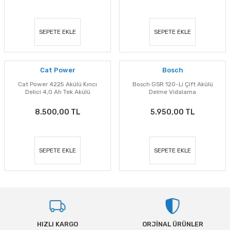
tleri Aksesuar
Roney
Rapid
Rtrmax
Sait Demirci
SEPETE EKLE
SEPETE EKLE
SGS
Serel
Cat Power
Bosch
Üzümcü
SGS
Cat Power 4225 Akülü Kırıcı
Bosch GSR 120-Li Çift Akülü
Delici 4,0 Ah Tek Akülü
Delme Vidalama
Yalvaç
Sofuoğlu
8.500,00 TL
5.950,00 TL
Yaparlar
Stanley
SEPETE EKLE
SEPETE EKLE
Topart
Topshop
Ugr
HIZLI KARGO
ORJİNAL ÜRÜNLER