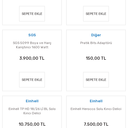
eri
Ölçme Aletleri
Topart
Green Guard
Eratool
SEPETE EKLE
SEPETE EKLE
ve Sıcak Silikon Tabancası
Topshop
Herly
Euromaag
e Gönyeler
İlaçlama
Fortuna
SGS
Diğer
SGS 5099 Boya ve Harç
Pratik Bits Adaptörü
iler
İp ve Halatlar
İzeltaş
Karıştırıcı 1600 Watt
3.900,00 TL
150,00 TL
ı ve Ekipmanları
Mum Silikon
Işıklar
Knisaw
a
i
İzeltaş
Koral
SEPETE EKLE
SEPETE EKLE
akinaları
İzmir Fırça
Milwaukee
Einhell
Einhell
i-Kargaburun
Komelon
Osco
Einhell TP HD 18/26 Lİ BL Solo
Einhell Herocco Solu Kırıcı Delici
Kırıcı Delici
nalar
Rainbird
Partner
10.750,00 TL
7.500,00 TL