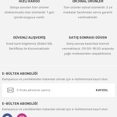
HIZLI KARGO
ORJİNAL ÜRÜNLER
Satışa sunulan tüm ürünler
Tüm ürünler orjinal ürünlerdir. 2 yıl
stoklarımızda olan ürünlerdir. 1 gün
markalar tarafından servis garanti
içinde kargoya verilir.
verilmektedir.
GÜVENLİ ALIŞVERİŞ
SATIŞ SONRASI GÜVEN
Kredi kartı bilgileriniz 256bit SSL
Satış sonrası kesintisiz hizmet
Sertifikası ile Korunmaktadır.
vermekteyiz. 09:00-18:00 arasında
çağrı merkezinden ulaşabilirsiniz.
E-BÜLTEN ABONELİĞİ
Kampanya ve yeniliklerden haberdar olmak için e-bültenimize kayıt olun.
KAYDOL
E-BÜLTEN ABONELİĞİ
Kampanya ve yeniliklerden haberdar olmak için e-bültenimize kayıt olun.