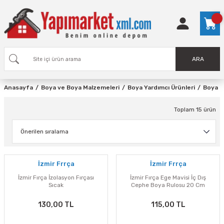
ARA
Anasayfa
Boya ve Boya Malzemeleri
Boya Yardımcı Ürünleri
Boya R
Toplam 15 ürün
İzmir Frrça
İzmir Frrça
İzmir Fırça İzolasyon Fırçası
İzmir Fırça Ege Mavisi İç Dış
Sıcak
Cephe Boya Rulosu 20 Cm
130,00 TL
115,00 TL