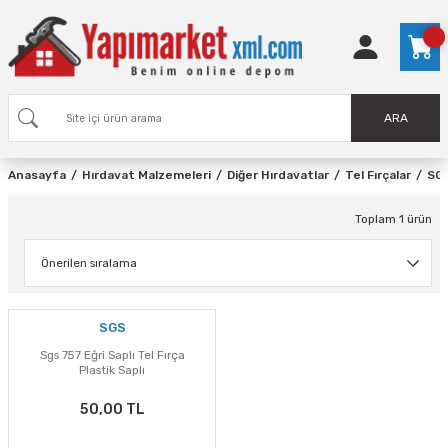
ARA
Anasayfa
Hırdavat Malzemeleri
Diğer Hırdavatlar
Tel Fırçalar
SG
Toplam 1 ürün
SGS
Sgs 757 Eğri Saplı Tel Fırça
Plastik Saplı
50,00 TL