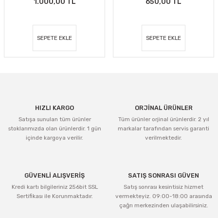
1.000,00 TL
650,00 TL
SEPETE EKLE
SEPETE EKLE
HIZLI KARGO
ORJİNAL ÜRÜNLER
Satışa sunulan tüm ürünler
Tüm ürünler orjinal ürünlerdir. 2 yıl
stoklarımızda olan ürünlerdir. 1 gün
markalar tarafından servis garanti
içinde kargoya verilir.
verilmektedir.
GÜVENLİ ALIŞVERİŞ
SATIŞ SONRASI GÜVEN
Kredi kartı bilgileriniz 256bit SSL
Satış sonrası kesintisiz hizmet
Sertifikası ile Korunmaktadır.
vermekteyiz. 09:00-18:00 arasında
çağrı merkezinden ulaşabilirsiniz.