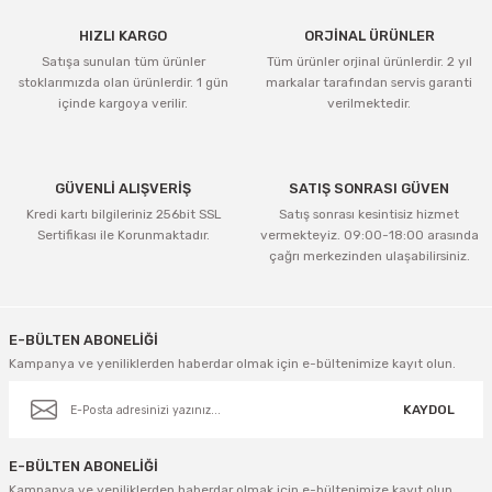
HIZLI KARGO
ORJİNAL ÜRÜNLER
Satışa sunulan tüm ürünler
Tüm ürünler orjinal ürünlerdir. 2 yıl
stoklarımızda olan ürünlerdir. 1 gün
markalar tarafından servis garanti
içinde kargoya verilir.
verilmektedir.
GÜVENLİ ALIŞVERİŞ
SATIŞ SONRASI GÜVEN
Kredi kartı bilgileriniz 256bit SSL
Satış sonrası kesintisiz hizmet
Sertifikası ile Korunmaktadır.
vermekteyiz. 09:00-18:00 arasında
çağrı merkezinden ulaşabilirsiniz.
E-BÜLTEN ABONELİĞİ
Kampanya ve yeniliklerden haberdar olmak için e-bültenimize kayıt olun.
KAYDOL
E-BÜLTEN ABONELİĞİ
Kampanya ve yeniliklerden haberdar olmak için e-bültenimize kayıt olun.