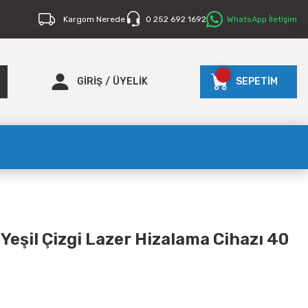
Kargom Nerede
0 252 692 1692
WhatsApp İletişim
GİRİŞ
/
ÜYELİK
SEPETİM
Yeşil Çizgi Lazer Hizalama Cihazı 40