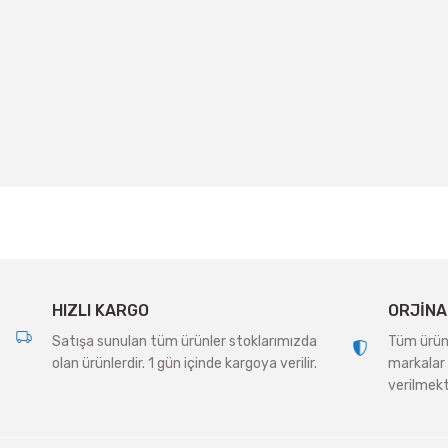
Bu ürünün fiyat bilgisi, resim, ürün açıklamalarında ve diğer konularda
Görüş ve önerileriniz için teşekkür ederiz.
Ürün resmi kalitesiz, bozuk veya görüntülenemiyor.
Ürün açıklamasında eksik bilgiler bulunuyor.
Ürün bilgilerinde hatalar bulunuyor.
Ürün fiyatı diğer sitelerden daha pahalı.
Bu ürüne benzer farklı alternatifler olmalı.
HIZLI KARGO
ORJİNA
Satışa sunulan tüm ürünler stoklarımızda
Tüm ürünle
olan ürünlerdir. 1 gün içinde kargoya verilir.
markalar 
verilmekt