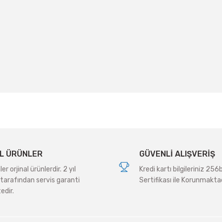
 yetersiz gördüğünüz noktaları öneri formunu kullanarak tarafımıza iletebil
Bu ürüne ilk yorumu siz yapın!
Yorum Yaz
L ÜRÜNLER
GÜVENLİ ALIŞVERİŞ
r orjinal ürünlerdir. 2 yıl
Kredi kartı bilgileriniz 256
tarafından servis garanti
Sertifikası ile Korunmaktad
edir.
Gönder