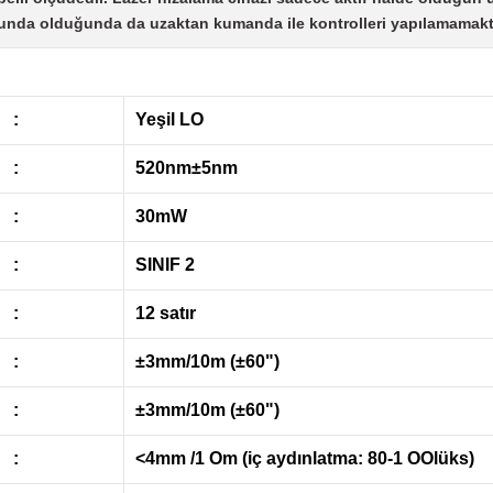
dunda olduğunda da uzaktan kumanda ile kontrolleri yapılamamakt
:
Yeşil LO
:
520nm±5nm
:
30mW
:
SINIF 2
:
12 satır
:
±3mm/10m (±60")
:
±3mm/10m (±60")
:
<4mm /1 Om (iç aydınlatma: 80-1 OOlüks)