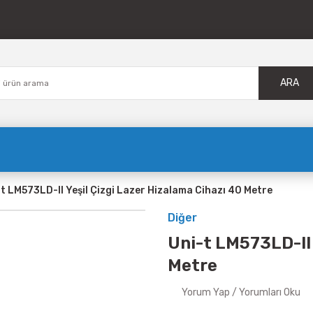
ARA
t LM573LD-II Yeşil Çizgi Lazer Hizalama Cihazı 40 Metre
Diğer
Uni-t LM573LD-II 
Metre
Yorum Yap / Yorumları Oku