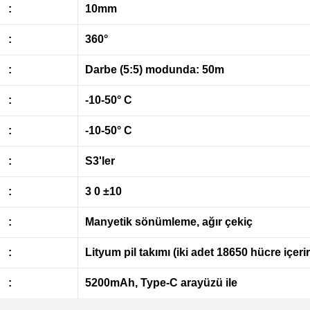
:
10mm
:
360°
:
Darbe (5:5) modunda: 50m
:
-10-50° C
:
-10-50° C
:
S3'ler
:
3 0 ±10
:
Manyetik sönümleme, ağır çekiç
:
Lityum pil takımı (iki adet 18650 hücre içerir
:
5200mAh, Type-C arayüzü ile