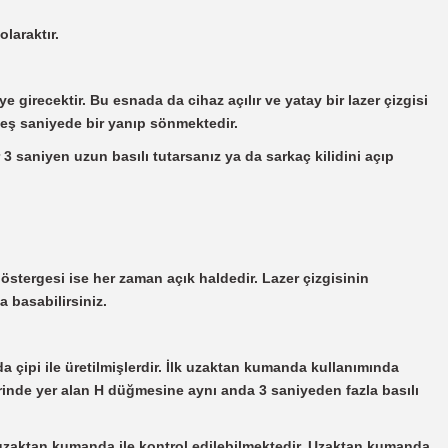
laraktır.
girecektir. Bu esnada da cihaz açılır ve yatay bir lazer çizgisi
beş saniyede bir yanıp sönmektedir.
3 saniyen uzun basılı tutarsanız ya da sarkaç kilidini açıp
ergesi ise her zaman açık haldedir. Lazer çizgisinin
a basabilirsiniz.
a çipi ile üretilmişlerdir. İlk uzaktan kumanda kullanımında
erinde yer alan H düğmesine aynı anda 3 saniyeden fazla basılı
 uzaktan kumanda ile kontrol edilebilmektedir. Uzaktan kumanda