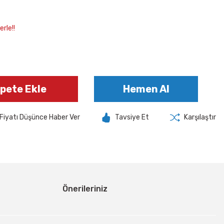
rle!!
pete Ekle
Hemen Al
Fiyatı Düşünce Haber Ver
Tavsiye Et
Karşılaştır
Önerileriniz