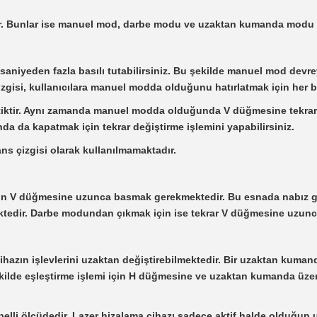
dır. Bunlar ise manuel mod, darbe modu ve uzaktan kumanda modu o
iyeden fazla basılı tutabilirsiniz. Bu şekilde manuel mod devreye 
çizgisi, kullanıcılara manuel modda olduğunu hatırlatmak için her 
pratiktir. Aynı zamanda manuel modda olduğunda V düğmesine tekrar 
a da kapatmak için tekrar değiştirme işlemini yapabilirsiniz.
ns çizgisi olarak kullanılmamaktadır.
 V düğmesine uzunca basmak gerekmektedir. Bu esnada nabız göst
bilmektedir. Darbe modundan çıkmak için ise tekrar V düğmesine uzunc
hazın işlevlerini uzaktan değiştirebilmektedir. Bir uzaktan kumand
 şekilde eşleştirme işlemi için H düğmesine ve uzaktan kumanda üz
elli ölçüdedir. Lazer hizalama cihazı sadece aktif halde olduğun