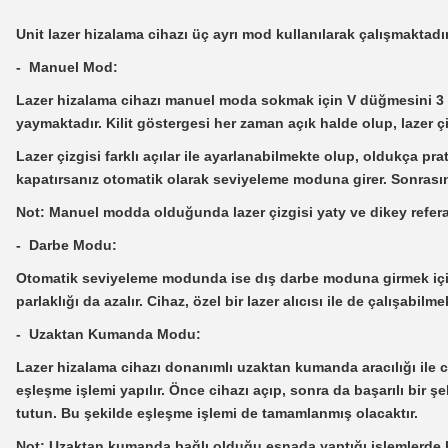
Unit lazer hizalama cihazı üç ayrı mod kullanılarak çalışmakta
- Manuel Mod:
Lazer hizalama cihazı manuel moda sokmak için V düğmesini 3 san
yaymaktadır. Kilit göstergesi her zaman açık halde olup, lazer 
Lazer çizgisi farklı açılar ile ayarlanabilmekte olup, oldukça 
kapatırsanız otomatik olarak seviyeleme moduna girer. Sonrasınd
Not: Manuel modda olduğunda lazer çizgisi yaty ve dikey refera
- Darbe Modu:
Otomatik seviyeleme modunda ise dış darbe moduna girmek için
parlaklığı da azalır. Cihaz, özel bir lazer alıcısı ile de çalışa
- Uzaktan Kumanda Modu:
Lazer hizalama cihazı donanımlı uzaktan kumanda aracılığı ile ci
eşleşme işlemi yapılır. Önce cihazı açıp, sonra da başarılı bir
tutun. Bu şekilde eşleşme işlemi de tamamlanmış olacaktır.
Not: Uzaktan kumanda bağlı olduğu esnada yaptığı işlemlerde b