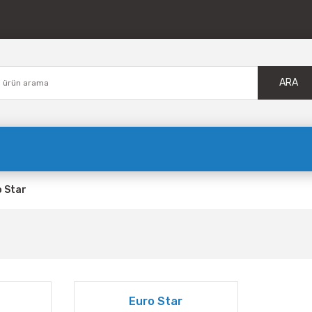
ARA
 Star
Euro Star