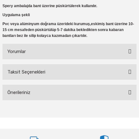
eri
Ölçme Aletleri
Topart
Green Guard
Eratool
Spery ambalajda bant üzerine püskürtülerek kullanılır.
Uygulama şekli
ve Sıcak Silikon Tabancası
Topshop
Herly
Euromaag
Pvc veya alüminyum doğrama üzerideki kurumuş,eskimiş bant üzerine 10-
15 cm mesafeden püskürtülüp 5-7 dakika bekledikten sonra kabaran
e Gönyeler
İlaçlama
Fortuna
bantları bez ile silip kolayca kazımadan çıkartılır.
iler
İp ve Halatlar
İzeltaş
Yorumlar
ı ve Ekipmanları
Mum Silikon
Işıklar
Knisaw
Taksit Seçenekleri
Bu ürüne ilk yorumu siz yapın!
a
i
İzeltaş
Koral
Önerileriniz
akinaları
İzmir Fırça
Milwaukee
Yorum Yaz
Bu ürünün fiyat bilgisi, resim, ürün açıklamalarında ve diğer konularda
i-Kargaburun
Komelon
Osco
yetersiz gördüğünüz noktaları öneri formunu kullanarak tarafımıza
iletebilirsiniz.
nalar
Rainbird
Partner
Görüş ve önerileriniz için teşekkür ederiz.