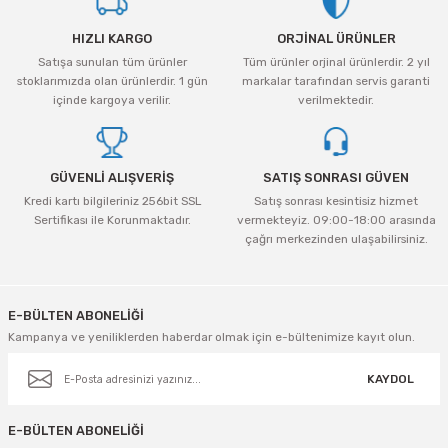
tleri Aksesuar
Roney
Rapid
Ürün resmi kalitesiz, bozuk veya görüntülenemiyor.
HIZLI KARGO
ORJİNAL ÜRÜNLER
Ürün açıklamasında eksik bilgiler bulunuyor.
Rtrmax
Sait Demirci
Satışa sunulan tüm ürünler
Tüm ürünler orjinal ürünlerdir. 2 yıl
Ürün bilgilerinde hatalar bulunuyor.
stoklarımızda olan ürünlerdir. 1 gün
markalar tarafından servis garanti
Ürün fiyatı diğer sitelerden daha pahalı.
içinde kargoya verilir.
verilmektedir.
SGS
Serel
Bu ürüne benzer farklı alternatifler olmalı.
Üzümcü
SGS
GÜVENLİ ALIŞVERİŞ
SATIŞ SONRASI GÜVEN
Kredi kartı bilgileriniz 256bit SSL
Satış sonrası kesintisiz hizmet
Yalvaç
Sofuoğlu
Sertifikası ile Korunmaktadır.
vermekteyiz. 09:00-18:00 arasında
çağrı merkezinden ulaşabilirsiniz.
Yaparlar
Stanley
Gönder
Topart
E-BÜLTEN ABONELİĞİ
Kampanya ve yeniliklerden haberdar olmak için e-bültenimize kayıt olun.
Topshop
KAYDOL
Ugr
E-BÜLTEN ABONELİĞİ