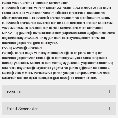
Hasar veya Çarpma Riskinden korunmalıdır.
eri
Ölçme Aletleri
Topart
Green Guard
Eratool
İş güvenliği işaretleri ve renk kodları 23- Aralık-2003 tarih ve 25325 sayılı
resmi gazetede yayınlanan yönetmeliği göre iş yerindeki çalışanların
ve Sıcak Silikon Tabancası
Topshop
Herly
Euromaag
eğitiminin verilmesi iş güvenliği levhaların anlam ve içeriğini artıracaktır.
İş güvenliği levhaları iş güvenliği için bir ektir, tehlikeleri ortadan kaldırmaz
veya azaltmaz. İş güvenliği için gerekli koruma önlemleri alınmalıdır.
e Gönyeler
İlaçlama
Fortuna
DİKKAT: İş güvenliği levhalarında seçim yaparken lütfen aşağıdaki malzeme
bilgilerini okuyunuz. Size en uygun olanı belirleyerek, seçimlerinizi bu
iler
İp ve Halatlar
İzeltaş
malzeme çeşitlerine göre belirleyiniz.
PVC İş Güvenliği Levhaları
Hafifliği, esnek oluşu ve kolay montaj özelliği ile ön plana çıkmış bir
ı ve Ekipmanları
Mum Silikon
Işıklar
Knisaw
malzeme çeşidimizdir. Esnekliği ile bombeli yüzeylere rahat bir şekilde
montajı yapılabilir. Silikon ile dahi montaj uygulaması yapılabilmektedir. Dış
etkenlere dayanıklılığı sayesinde yağmur ve güneş ışığından etkilenmez.
a
i
İzeltaş
Koral
Kalınlığı 0,50 mm’dir. Pürüzsüz ve parlak yüzeye sahiptir. Levha üzerinde
kullanılan şekiller dijital baskı, serigraf tekniği ile üretilmektedir.
akinaları
İzmir Fırça
Milwaukee
Yorumlar
i-Kargaburun
Komelon
Osco
nalar
Rainbird
Partner
Taksit Seçenekleri
Bu ürüne ilk yorumu siz yapın!