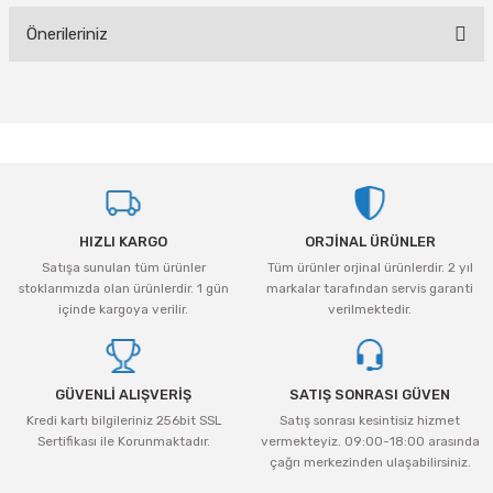
tleri Aksesuar
Roney
Rapid
Önerileriniz
Yorum Yaz
Rtrmax
Sait Demirci
Bu ürünün fiyat bilgisi, resim, ürün açıklamalarında ve diğer konularda
yetersiz gördüğünüz noktaları öneri formunu kullanarak tarafımıza
SGS
Serel
iletebilirsiniz.
Görüş ve önerileriniz için teşekkür ederiz.
Üzümcü
SGS
Ürün resmi kalitesiz, bozuk veya görüntülenemiyor.
Yalvaç
Sofuoğlu
HIZLI KARGO
ORJİNAL ÜRÜNLER
Ürün açıklamasında eksik bilgiler bulunuyor.
Satışa sunulan tüm ürünler
Tüm ürünler orjinal ürünlerdir. 2 yıl
Ürün bilgilerinde hatalar bulunuyor.
Yaparlar
Stanley
stoklarımızda olan ürünlerdir. 1 gün
markalar tarafından servis garanti
Ürün fiyatı diğer sitelerden daha pahalı.
içinde kargoya verilir.
verilmektedir.
Topart
Bu ürüne benzer farklı alternatifler olmalı.
Topshop
GÜVENLİ ALIŞVERİŞ
SATIŞ SONRASI GÜVEN
Kredi kartı bilgileriniz 256bit SSL
Satış sonrası kesintisiz hizmet
Ugr
Sertifikası ile Korunmaktadır.
vermekteyiz. 09:00-18:00 arasında
çağrı merkezinden ulaşabilirsiniz.
Gönder