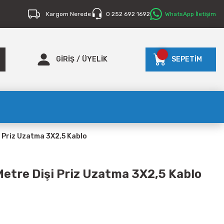
Kargom Nerede
0 252 692 1692
WhatsApp İletişim
GİRİŞ
/
ÜYELİK
SEPETİM
 Priz Uzatma 3X2,5 Kablo
etre Dişi Priz Uzatma 3X2,5 Kablo