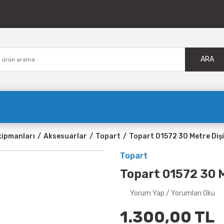
ARA
kipmanları
Aksesuarlar
Topart
Topart 01572 30 Metre Dişi
Topart
Topart 01572 30 M
Yorum Yap / Yorumları Oku
1.300,00 TL