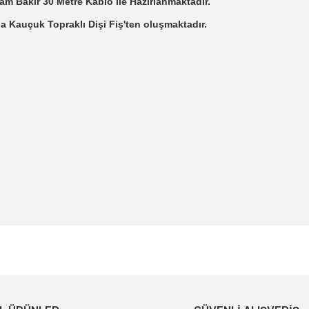
m Bakır 30 Metre Kablo ile Hazırlanmaktadır.
a Kauçuk Topraklı Dişi Fiş'ten oluşmaktadır.
 yetersiz gördüğünüz noktaları öneri formunu kullanarak tarafımıza iletebil
Bu ürüne ilk yorumu siz yapın!
Yorum Yaz