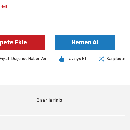
le!!
pete Ekle
Hemen Al
Fiyatı Düşünce Haber Ver
Tavsiye Et
Karşılaştır
Önerileriniz