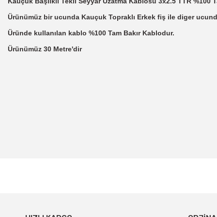
Kauçuk Başlıklı Tekli Seyyar Uzatma Kablosu 3x2.5 TTR %100 Ta
Ürünümüz bir ucunda Kauçuk Topraklı Erkek fiş ile diger ucund
Üründe kullanılan kablo %100 Tam Bakır Kablodur.
Ürünümüz 30 Metre'dir
Bu ürünün fiyat bilgisi, resim, ürün açıklamalarında ve diğer konularda
Görüş ve önerileriniz için teşekkür ederiz.
Ürün resmi kalitesiz, bozuk veya görüntülenemiyor.
Ürün açıklamasında eksik bilgiler bulunuyor.
Ürün bilgilerinde hatalar bulunuyor.
Ürün fiyatı diğer sitelerden daha pahalı.
Bu ürüne benzer farklı alternatifler olmalı.