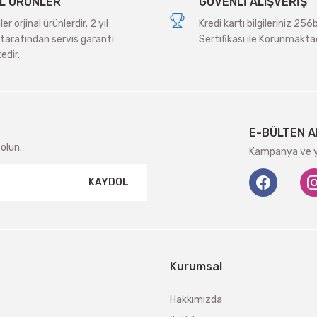
L ÜRÜNLER
GÜVENLİ ALIŞVERİŞ
r orjinal ürünlerdir. 2 yıl
Kredi kartı bilgileriniz 256
tarafından servis garanti
Sertifikası ile Korunmaktad
edir.
Gönder
E-BÜLTEN A
olun.
Kampanya ve ye
KAYDOL
Kurumsal
Hakkımızda