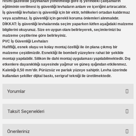
resmi gazetede yayınlanan yönetmeliği göre iş yerindeki çalışanların
eğitiminin verilmesi iş güvenliği levhaların anlam ve içeriğini artıracaktır.
İş güvenliği levhaları iş güvenliği için bir ektir, tehlikeleri ortadan kaldırmaz
veya azaltmaz. İş güvenliği için gerekli koruma önlemleri alınmalıdır.
DİKKAT: İş güvenliği levhalarında seçim yaparken lütfen aşağıdaki malzeme
bilgilerini okuyunuz. Size en uygun olanı belirleyerek, seçimlerinizi bu
malzeme çeşitlerine göre belirleyiniz.
PVC İş Güvenliği Levhaları
Hafifliği, esnek oluşu ve kolay montaj özelliği ile ön plana çıkmış bir
malzeme çeşidimizdir. Esnekliği ile bombeli yüzeylere rahat bir şekilde
montajı yapılabilir. Silikon ile dahi montaj uygulaması yapılabilmektedir. Dış
etkenlere dayanıklılığı sayesinde yağmur ve güneş ışığından etkilenmez.
Kalınlığı 0,50 mm’dir. Pürüzsüz ve parlak yüzeye sahiptir. Levha üzerinde
kullanılan şekiller dijital baskı, serigraf tekniği ile üretilmektedir.
Yorumlar
Taksit Seçenekleri
Bu ürüne ilk yorumu siz yapın!
Önerileriniz
Yorum Yaz