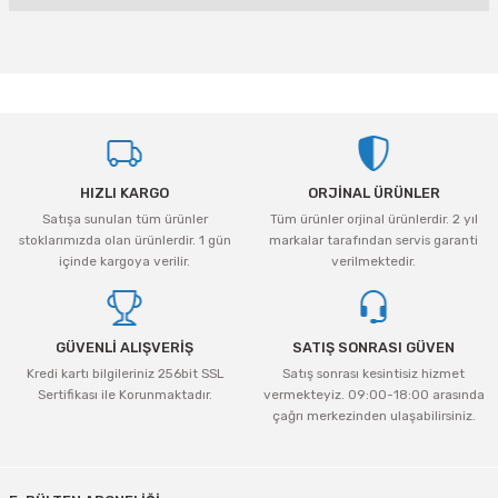
Bu ürünün fiyat bilgisi, resim, ürün açıklamalarında ve diğer konularda
yetersiz gördüğünüz noktaları öneri formunu kullanarak tarafımıza
iletebilirsiniz.
Görüş ve önerileriniz için teşekkür ederiz.
Ürün resmi kalitesiz, bozuk veya görüntülenemiyor.
HIZLI KARGO
ORJİNAL ÜRÜNLER
Ürün açıklamasında eksik bilgiler bulunuyor.
Satışa sunulan tüm ürünler
Tüm ürünler orjinal ürünlerdir. 2 yıl
Ürün bilgilerinde hatalar bulunuyor.
stoklarımızda olan ürünlerdir. 1 gün
markalar tarafından servis garanti
Ürün fiyatı diğer sitelerden daha pahalı.
içinde kargoya verilir.
verilmektedir.
Bu ürüne benzer farklı alternatifler olmalı.
GÜVENLİ ALIŞVERİŞ
SATIŞ SONRASI GÜVEN
Kredi kartı bilgileriniz 256bit SSL
Satış sonrası kesintisiz hizmet
Sertifikası ile Korunmaktadır.
vermekteyiz. 09:00-18:00 arasında
çağrı merkezinden ulaşabilirsiniz.
Gönder