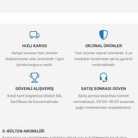
Bu ürünün fiyat bilgisi, resim, ürün açıklamalarında ve diğer konularda
yetersiz gördüğünüz noktaları öneri formunu kullanarak tarafımıza
iletebilirsiniz.
Görüş ve önerileriniz için teşekkür ederiz.
Ürün resmi kalitesiz, bozuk veya görüntülenemiyor.
HIZLI KARGO
ORJİNAL ÜRÜNLER
Ürün açıklamasında eksik bilgiler bulunuyor.
Satışa sunulan tüm ürünler
Tüm ürünler orjinal ürünlerdir. 2 yıl
Ürün bilgilerinde hatalar bulunuyor.
stoklarımızda olan ürünlerdir. 1 gün
markalar tarafından servis garanti
Ürün fiyatı diğer sitelerden daha pahalı.
içinde kargoya verilir.
verilmektedir.
Bu ürüne benzer farklı alternatifler olmalı.
GÜVENLİ ALIŞVERİŞ
SATIŞ SONRASI GÜVEN
Kredi kartı bilgileriniz 256bit SSL
Satış sonrası kesintisiz hizmet
Sertifikası ile Korunmaktadır.
vermekteyiz. 09:00-18:00 arasında
çağrı merkezinden ulaşabilirsiniz.
Gönder
E-BÜLTEN ABONELİĞİ
Kampanya ve yeniliklerden haberdar olmak için e-bültenimize kayıt olun.