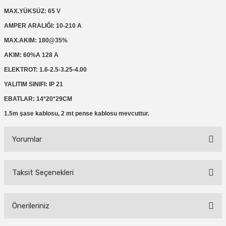
MAX.YÜKSÜZ: 65 V
AMPER ARALIĞI: 10-210 A
MAX.AKIM:
180@35%
AKIM: 60%A 128 A
ELEKTROT: 1.6-2.5-3.25-4.00
YALITIM SINIFI: IP 21
EBATLAR: 14*20*29CM
1.5m şase kablosu, 2 mt pense kablosu mevcuttur.
Yorumlar
Taksit Seçenekleri
Bu ürüne ilk yorumu siz yapın!
Önerileriniz
Yorum Yaz