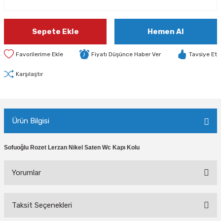
Sepete Ekle
Hemen Al
Fiyatı Düşünce Haber Ver
Tavsiye Et
Karşılaştır
Ürün Bilgisi
Sofuoğlu Rozet Lerzan Nikel Saten Wc Kapı Kolu
Yorumlar
Taksit Seçenekleri
Bu ürüne ilk yorumu siz yapın!