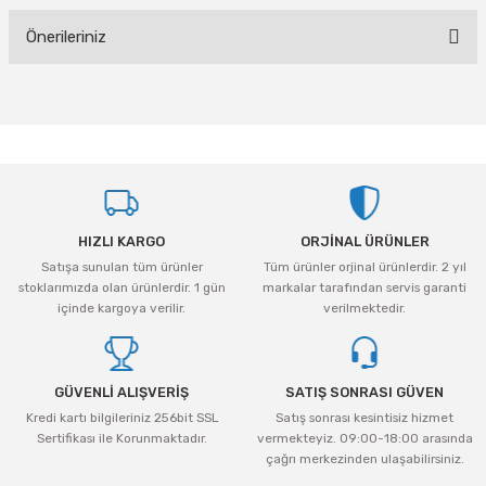
Önerileriniz
Yorum Yaz
Bu ürünün fiyat bilgisi, resim, ürün açıklamalarında ve diğer konularda
yetersiz gördüğünüz noktaları öneri formunu kullanarak tarafımıza
iletebilirsiniz.
Görüş ve önerileriniz için teşekkür ederiz.
Ürün resmi kalitesiz, bozuk veya görüntülenemiyor.
HIZLI KARGO
ORJİNAL ÜRÜNLER
Ürün açıklamasında eksik bilgiler bulunuyor.
Satışa sunulan tüm ürünler
Tüm ürünler orjinal ürünlerdir. 2 yıl
Ürün bilgilerinde hatalar bulunuyor.
stoklarımızda olan ürünlerdir. 1 gün
markalar tarafından servis garanti
Ürün fiyatı diğer sitelerden daha pahalı.
içinde kargoya verilir.
verilmektedir.
Bu ürüne benzer farklı alternatifler olmalı.
GÜVENLİ ALIŞVERİŞ
SATIŞ SONRASI GÜVEN
Kredi kartı bilgileriniz 256bit SSL
Satış sonrası kesintisiz hizmet
Sertifikası ile Korunmaktadır.
vermekteyiz. 09:00-18:00 arasında
çağrı merkezinden ulaşabilirsiniz.
Gönder