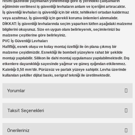
resmi gazetede yayınlanan yönetmeliği göre iş yerindeki çalışanların
eğitiminin verilmesi iş güvenliği levhaların anlam ve içeriğini artıracaktır.
İş güvenliği levhaları iş güvenliği için bir ektir, tehlikeleri ortadan kaldırmaz
veya azaltmaz. İş güvenliği için gerekli koruma önlemleri alınmalıdır.
DİKKAT: İş güvenliği levhalarında seçim yaparken lütfen aşağıdaki malzeme
bilgilerini okuyunuz. Size en uygun olanı belirleyerek, seçimlerinizi bu
malzeme çeşitlerine göre belirleyiniz.
PVC İş Güvenliği Levhaları
Hafifliği, esnek oluşu ve kolay montaj özelliği ile ön plana çıkmış bir
malzeme çeşidimizdir. Esnekliği ile bombeli yüzeylere rahat bir şekilde
montajı yapılabilir. Silikon ile dahi montaj uygulaması yapılabilmektedir. Dış
etkenlere dayanıklılığı sayesinde yağmur ve güneş ışığından etkilenmez.
Kalınlığı 0,50 mm’dir. Pürüzsüz ve parlak yüzeye sahiptir. Levha üzerinde
kullanılan şekiller dijital baskı, serigraf tekniği ile üretilmektedir.
Yorumlar
Taksit Seçenekleri
Bu ürüne ilk yorumu siz yapın!
Önerileriniz
Yorum Yaz