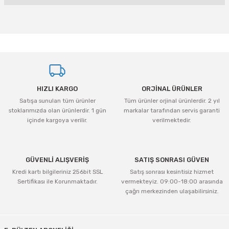
Bu ürünün fiyat bilgisi, resim, ürün açıklamalarında ve diğer konularda
yetersiz gördüğünüz noktaları öneri formunu kullanarak tarafımıza
iletebilirsiniz.
Görüş ve önerileriniz için teşekkür ederiz.
Ürün resmi kalitesiz, bozuk veya görüntülenemiyor.
HIZLI KARGO
ORJİNAL ÜRÜNLER
Ürün açıklamasında eksik bilgiler bulunuyor.
Satışa sunulan tüm ürünler
Tüm ürünler orjinal ürünlerdir. 2 yıl
Ürün bilgilerinde hatalar bulunuyor.
stoklarımızda olan ürünlerdir. 1 gün
markalar tarafından servis garanti
Ürün fiyatı diğer sitelerden daha pahalı.
içinde kargoya verilir.
verilmektedir.
Bu ürüne benzer farklı alternatifler olmalı.
GÜVENLİ ALIŞVERİŞ
SATIŞ SONRASI GÜVEN
Kredi kartı bilgileriniz 256bit SSL
Satış sonrası kesintisiz hizmet
Sertifikası ile Korunmaktadır.
vermekteyiz. 09:00-18:00 arasında
çağrı merkezinden ulaşabilirsiniz.
Gönder