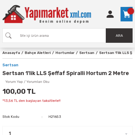
ARA
Anasayfa
Bahçe Aletleri
Hortumlar
Sertsan
Sertsan 1'lik LLS Ş
Sertsan
Sertsan 1'lik LLS Şeffaf Spiralli Hortum 2 Metre
Yorum Yap / Yorumları Oku
100,00 TL
*13,56 TL den başlayan taksitlerle!!
Stok Kodu
H21653