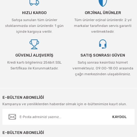
Ürün resmi kalitesiz, bozuk veya görüntülenemiyor.
HIZLI KARGO
ORJİNAL ÜRÜNLER
Ürün açıklamasında eksik bilgiler bulunuyor.
Satışa sunulan tüm ürünler
Tüm ürünler orjinal ürünlerdir. 2 yıl
Ürün bilgilerinde hatalar bulunuyor.
stoklarımızda olan ürünlerdir. 1 gün
markalar tarafından servis garanti
Ürün fiyatı diğer sitelerden daha pahalı.
içinde kargoya verilir.
verilmektedir.
Bu ürüne benzer farklı alternatifler olmalı.
GÜVENLİ ALIŞVERİŞ
SATIŞ SONRASI GÜVEN
Kredi kartı bilgileriniz 256bit SSL
Satış sonrası kesintisiz hizmet
Sertifikası ile Korunmaktadır.
vermekteyiz. 09:00-18:00 arasında
çağrı merkezinden ulaşabilirsiniz.
Gönder
E-BÜLTEN ABONELİĞİ
Kampanya ve yeniliklerden haberdar olmak için e-bültenimize kayıt olun.
KAYDOL
E-BÜLTEN ABONELİĞİ