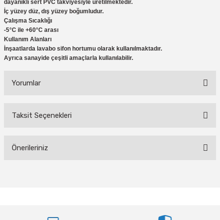
dayanıklı sert PVC takviyesiyle üretilmektedir.
İç yüzey düz, dış yüzey boğumludur.
Çalışma Sıcaklığı
-5°C ile +60°C arası
Kullanım Alanları
İnşaatlarda lavabo sifon hortumu olarak kullanılmaktadır.
Ayrıca sanayide çeşitli amaçlarla kullanılabilir.
Yorumlar
Taksit Seçenekleri
Bu ürüne ilk yorumu siz yapın!
Önerileriniz
Yorum Yaz
Bu ürünün fiyat bilgisi, resim, ürün açıklamalarında ve diğer konularda
yetersiz gördüğünüz noktaları öneri formunu kullanarak tarafımıza
iletebilirsiniz.
Görüş ve önerileriniz için teşekkür ederiz.