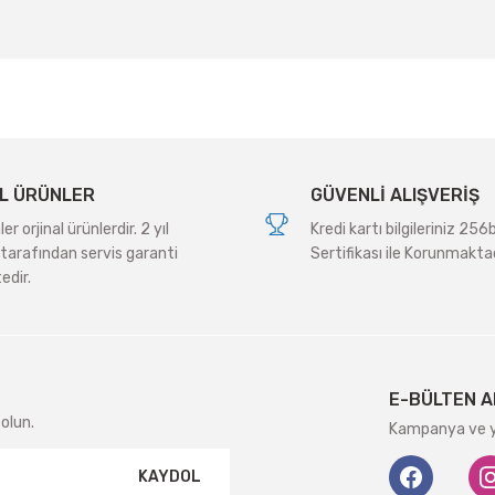
Yorum Yaz
L ÜRÜNLER
GÜVENLİ ALIŞVERİŞ
r orjinal ürünlerdir. 2 yıl
Kredi kartı bilgileriniz 256
tarafından servis garanti
Sertifikası ile Korunmaktad
edir.
Gönder
E-BÜLTEN A
olun.
Kampanya ve ye
KAYDOL