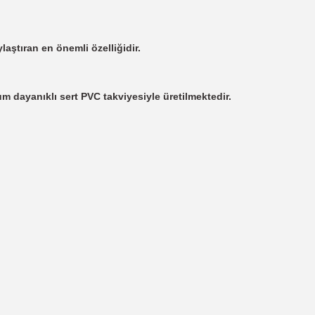
aştıran en önemli özelliğidir.
 dayanıklı sert PVC takviyesiyle üretilmektedir.
 yetersiz gördüğünüz noktaları öneri formunu kullanarak tarafımıza iletebil
Bu ürüne ilk yorumu siz yapın!