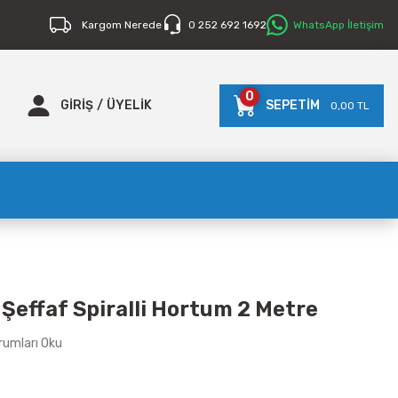
Kargom Nerede
0 252 692 1692
WhatsApp İletişim
0
GİRİŞ
/
ÜYELİK
SEPETİM
0,00 TL
 Şeffaf Spiralli Hortum 2 Metre
rumları Oku