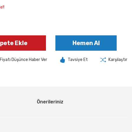
e!!
pete Ekle
Hemen Al
Fiyatı Düşünce Haber Ver
Tavsiye Et
Karşılaştır
Önerileriniz