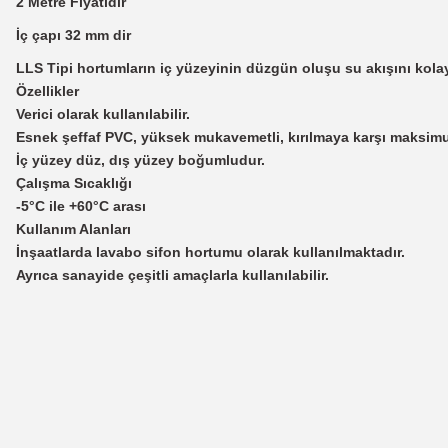
2 Metre Fiyatıdır
İç çapı 32 mm dir
LLS Tipi hortumların iç yüzeyinin düzgün oluşu su akışını kolayl
Özellikler
Verici olarak kullanılabilir.
Esnek şeffaf PVC, yüksek mukavemetli, kırılmaya karşı maksimum
İç yüzey düz, dış yüzey boğumludur.
Çalışma Sıcaklığı
-5°C ile +60°C arası
Kullanım Alanları
İnşaatlarda lavabo sifon hortumu olarak kullanılmaktadır.
Ayrıca sanayide çeşitli amaçlarla kullanılabilir.
Bu ürünün fiyat bilgisi, resim, ürün açıklamalarında ve diğer konularda
Görüş ve önerileriniz için teşekkür ederiz.