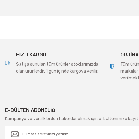
Ürün resmi kalitesiz, bozuk veya görüntülenemiyor.
Ürün açıklamasında eksik bilgiler bulunuyor.
Ürün bilgilerinde hatalar bulunuyor.
Ürün fiyatı diğer sitelerden daha pahalı.
Bu ürüne benzer farklı alternatifler olmalı.
HIZLI KARGO
ORJİNA
Satışa sunulan tüm ürünler stoklarımızda
Tüm ürünle
olan ürünlerdir. 1 gün içinde kargoya verilir.
markalar 
verilmekt
E-BÜLTEN ABONELİĞİ
Kampanya ve yeniliklerden haberdar olmak için e-bültenimize kayıt 