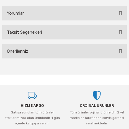
Yorumlar
Taksit Seçenekleri
Bu ürüne ilk yorumu siz yapın!
Önerileriniz
Yorum Yaz
Bu ürünün fiyat bilgisi, resim, ürün açıklamalarında ve diğer konularda
yetersiz gördüğünüz noktaları öneri formunu kullanarak tarafımıza
iletebilirsiniz.
Görüş ve önerileriniz için teşekkür ederiz.
Ürün resmi kalitesiz, bozuk veya görüntülenemiyor.
HIZLI KARGO
ORJİNAL ÜRÜNLER
Ürün açıklamasında eksik bilgiler bulunuyor.
Satışa sunulan tüm ürünler
Tüm ürünler orjinal ürünlerdir. 2 yıl
Ürün bilgilerinde hatalar bulunuyor.
stoklarımızda olan ürünlerdir. 1 gün
markalar tarafından servis garanti
Ürün fiyatı diğer sitelerden daha pahalı.
içinde kargoya verilir.
verilmektedir.