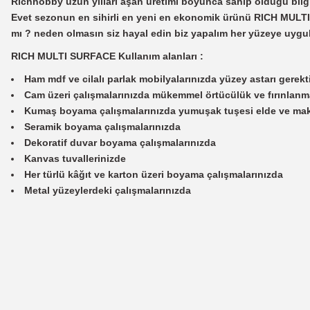
Richhobby uzun yılları aşan üretimi boyunca sahip olduğu bilg
Evet sezonun en sihirli en yeni en ekonomik ürünü RICH MULTI
mı ? neden olmasın siz hayal edin biz yapalım her yüzeye uygu
RICH MULTI SURFACE Kullanım alanları :
Ham mdf ve cilalı parlak mobilyalarınızda yüzey astarı gerek
Cam üzeri çalışmalarınızda mükemmel örtücülük ve fırınlanm
Kumaş boyama çalışmalarınızda yumuşak tuşesi elde ve mak
Seramik boyama çalışmalarınızda
Dekoratif duvar boyama çalışmalarınızda
Kanvas tuvallerinizde
Her türlü kâğıt ve karton üzeri boyama çalışmalarınızda
Metal yüzeylerdeki çalışmalarınızda
Bu ürünün fiyat bilgisi, resim, ürün açıklamalarında ve diğer konularda
Görüş ve önerileriniz için teşekkür ederiz.