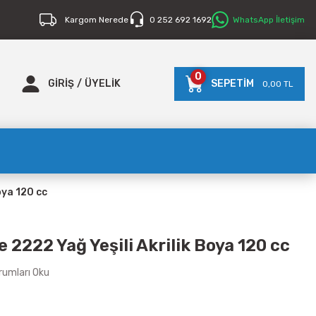
Kargom Nerede
0 252 692 1692
WhatsApp İletişim
0
GİRİŞ
/
ÜYELİK
SEPETİM
0,00 TL
oya 120 cc
 2222 Yağ Yeşili Akrilik Boya 120 cc
rumları Oku