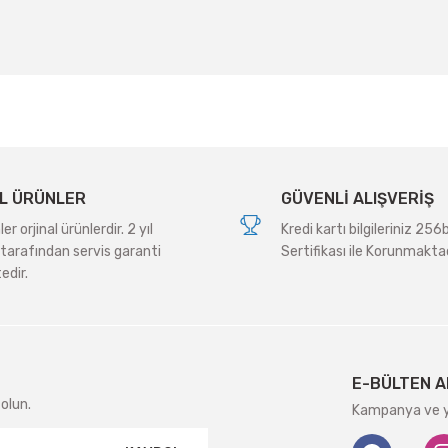
Yorum Yaz
L ÜRÜNLER
GÜVENLİ ALIŞVERİŞ
r orjinal ürünlerdir. 2 yıl
Kredi kartı bilgileriniz 256
tarafından servis garanti
Sertifikası ile Korunmaktad
edir.
Gönder
E-BÜLTEN A
olun.
Kampanya ve ye