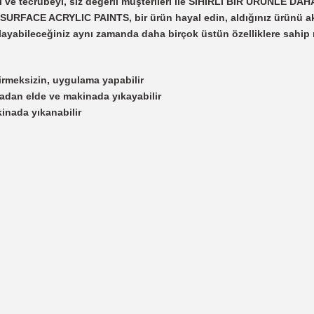
i ve tecrübeyi, siz değerli müşterileri ile SİHİRLİ BİR ÜRÜNLE D
SURFACE ACRYLIC PAINTS, bir ürün hayal edin, aldığınız ürünü ak
layabileceğiniz aynı zamanda daha birçok üstün özelliklere sahi
tirmeksizin, uygulama yapabilir
adan elde ve makinada yıkayabilir
inada yıkanabilir
 yetersiz gördüğünüz noktaları öneri formunu kullanarak tarafımıza iletebil
Bu ürüne ilk yorumu siz yapın!