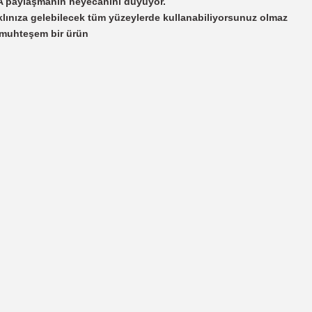
AHA paylaşmanın heyecanını duyuyor.
lınıza gelebilecek tüm yüzeylerde kullanabiliyorsunuz olmaz
p muhteşem bir ürün
irsiniz.