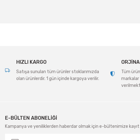
Ürün resmi kalitesiz, bozuk veya görüntülenemiyor.
Ürün açıklamasında eksik bilgiler bulunuyor.
Ürün bilgilerinde hatalar bulunuyor.
Ürün fiyatı diğer sitelerden daha pahalı.
Bu ürüne benzer farklı alternatifler olmalı.
HIZLI KARGO
ORJİNA
Satışa sunulan tüm ürünler stoklarımızda
Tüm ürünle
olan ürünlerdir. 1 gün içinde kargoya verilir.
markalar 
verilmekt
E-BÜLTEN ABONELİĞİ
Kampanya ve yeniliklerden haberdar olmak için e-bültenimize kayıt 