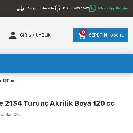
Kargom Nerede
0 252 692 1692
WhatsApp İletişim
0
GİRİŞ
/
ÜYELİK
SEPETİM
0,00 TL
a 120 cc
e 2134 Turunç Akrilik Boya 120 cc
rumları Oku