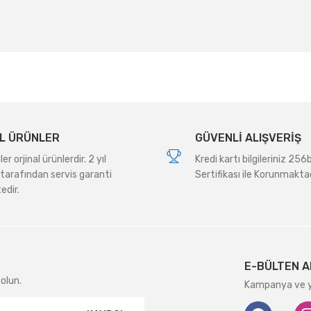
Yorum Yaz
L ÜRÜNLER
GÜVENLİ ALIŞVERİŞ
r orjinal ürünlerdir. 2 yıl
Kredi kartı bilgileriniz 256
tarafından servis garanti
Sertifikası ile Korunmaktad
edir.
Gönder
E-BÜLTEN A
olun.
Kampanya ve ye