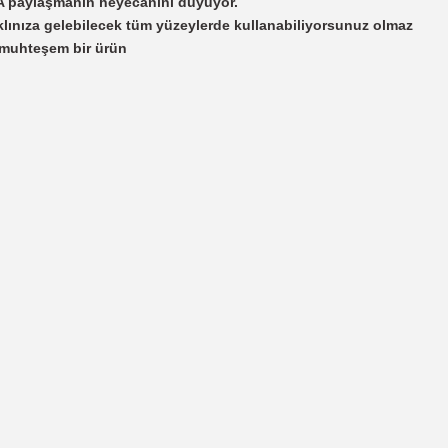
AHA paylaşmanın heyecanını duyuyor.
lınıza gelebilecek tüm yüzeylerde kullanabiliyorsunuz olmaz
p muhteşem bir ürün
irsiniz.