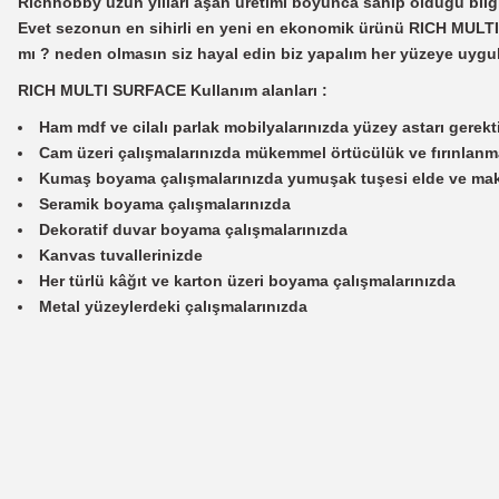
Richhobby uzun yılları aşan üretimi boyunca sahip olduğu bilg
Evet sezonun en sihirli en yeni en ekonomik ürünü RICH MULTI
mı ? neden olmasın siz hayal edin biz yapalım her yüzeye uygu
RICH MULTI SURFACE Kullanım alanları :
Ham mdf ve cilalı parlak mobilyalarınızda yüzey astarı gerek
Cam üzeri çalışmalarınızda mükemmel örtücülük ve fırınlanm
Kumaş boyama çalışmalarınızda yumuşak tuşesi elde ve mak
Seramik boyama çalışmalarınızda
Dekoratif duvar boyama çalışmalarınızda
Kanvas tuvallerinizde
Her türlü kâğıt ve karton üzeri boyama çalışmalarınızda
Metal yüzeylerdeki çalışmalarınızda
Bu ürünün fiyat bilgisi, resim, ürün açıklamalarında ve diğer konularda
Görüş ve önerileriniz için teşekkür ederiz.