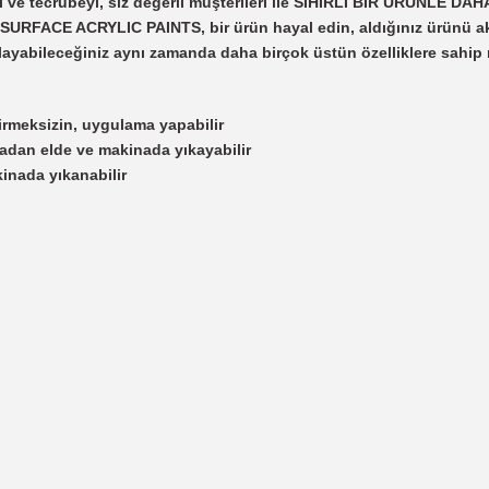
i ve tecrübeyi, siz değerli müşterileri ile SİHİRLİ BİR ÜRÜNLE D
SURFACE ACRYLIC PAINTS, bir ürün hayal edin, aldığınız ürünü ak
layabileceğiniz aynı zamanda daha birçok üstün özelliklere sahi
tirmeksizin, uygulama yapabilir
adan elde ve makinada yıkayabilir
inada yıkanabilir
 yetersiz gördüğünüz noktaları öneri formunu kullanarak tarafımıza iletebil
Bu ürüne ilk yorumu siz yapın!