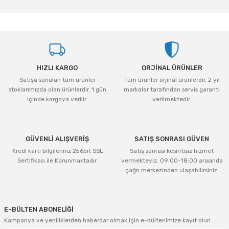
yetersiz gördüğünüz noktaları öneri formunu kullanarak tarafımıza
iletebilirsiniz.
Görüş ve önerileriniz için teşekkür ederiz.
Ürün resmi kalitesiz, bozuk veya görüntülenemiyor.
HIZLI KARGO
ORJİNAL ÜRÜNLER
Ürün açıklamasında eksik bilgiler bulunuyor.
Satışa sunulan tüm ürünler
Tüm ürünler orjinal ürünlerdir. 2 yıl
Ürün bilgilerinde hatalar bulunuyor.
stoklarımızda olan ürünlerdir. 1 gün
markalar tarafından servis garanti
Ürün fiyatı diğer sitelerden daha pahalı.
içinde kargoya verilir.
verilmektedir.
Bu ürüne benzer farklı alternatifler olmalı.
GÜVENLİ ALIŞVERİŞ
SATIŞ SONRASI GÜVEN
Kredi kartı bilgileriniz 256bit SSL
Satış sonrası kesintisiz hizmet
Sertifikası ile Korunmaktadır.
vermekteyiz. 09:00-18:00 arasında
çağrı merkezinden ulaşabilirsiniz.
Gönder
E-BÜLTEN ABONELİĞİ
Kampanya ve yeniliklerden haberdar olmak için e-bültenimize kayıt olun.