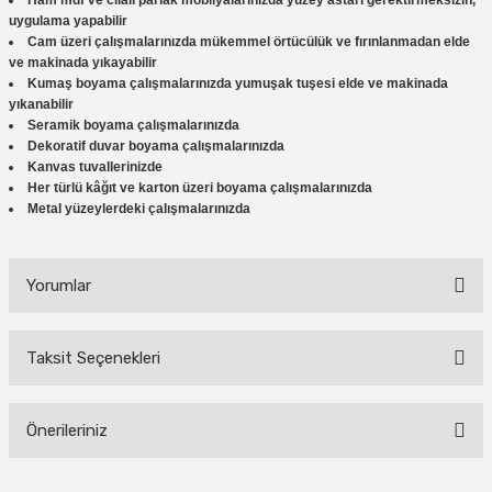
Ham mdf ve cilalı parlak mobilyalarınızda yüzey astarı gerektirmeksizin,
uygulama yapabilir
Cam üzeri çalışmalarınızda mükemmel örtücülük ve fırınlanmadan elde
ve makinada yıkayabilir
Kumaş boyama çalışmalarınızda yumuşak tuşesi elde ve makinada
yıkanabilir
Seramik boyama çalışmalarınızda
Dekoratif duvar boyama çalışmalarınızda
Kanvas tuvallerinizde
Her türlü kâğıt ve karton üzeri boyama çalışmalarınızda
Metal yüzeylerdeki çalışmalarınızda
Yorumlar
Taksit Seçenekleri
Bu ürüne ilk yorumu siz yapın!
Önerileriniz
Yorum Yaz
Bu ürünün fiyat bilgisi, resim, ürün açıklamalarında ve diğer konularda