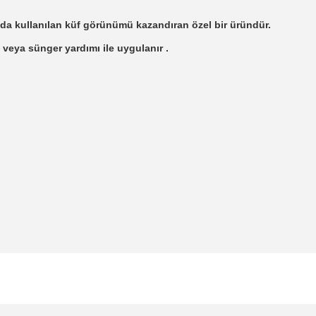
da kullanılan küf görünümü kazandıran özel bir üründür.
 veya sünger yardımı ile uygulanır .
 yetersiz gördüğünüz noktaları öneri formunu kullanarak tarafımıza iletebil
Bu ürüne ilk yorumu siz yapın!
Yorum Yaz