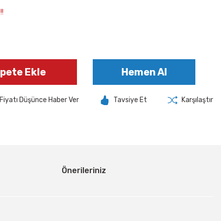
!!
pete Ekle
Hemen Al
Fiyatı Düşünce Haber Ver
Tavsiye Et
Karşılaştır
Önerileriniz