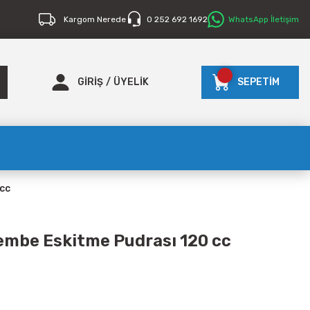
Kargom Nerede
0 252 692 1692
WhatsApp İletişim
GİRİŞ
/
ÜYELİK
SEPETİM
 cc
embe Eskitme Pudrası 120 cc