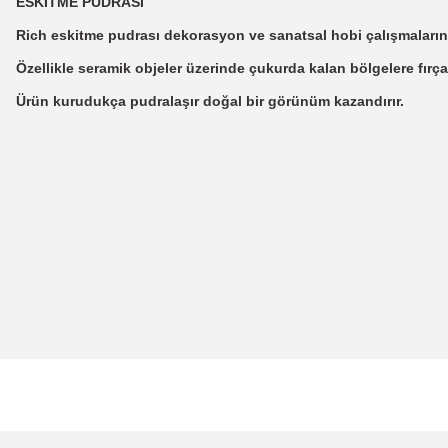
ESKİTME PUDRASI
Rich eskitme pudrası dekorasyon ve sanatsal hobi çalışmaların
Özellikle seramik objeler üzerinde çukurda kalan bölgelere fırça
Ürün kurudukça pudralaşır doğal bir görünüm kazandırır.
Bu ürünün fiyat bilgisi, resim, ürün açıklamalarında ve diğer konularda
Görüş ve önerileriniz için teşekkür ederiz.
Ürün resmi kalitesiz, bozuk veya görüntülenemiyor.
Ürün açıklamasında eksik bilgiler bulunuyor.
Ürün bilgilerinde hatalar bulunuyor.
Ürün fiyatı diğer sitelerden daha pahalı.