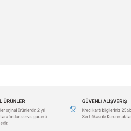
 yetersiz gördüğünüz noktaları öneri formunu kullanarak tarafımıza iletebil
Bu ürüne ilk yorumu siz yapın!
Yorum Yaz
L ÜRÜNLER
GÜVENLİ ALIŞVERİŞ
r orjinal ürünlerdir. 2 yıl
Kredi kartı bilgileriniz 256
tarafından servis garanti
Sertifikası ile Korunmaktad
edir.