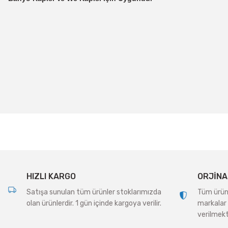
Bu ürünün fiyat bilgisi, resim, ürün açıklamalarında ve diğer konularda
Görüş ve önerileriniz için teşekkür ederiz.
Ürün resmi kalitesiz, bozuk veya görüntülenemiyor.
Ürün açıklamasında eksik bilgiler bulunuyor.
Ürün bilgilerinde hatalar bulunuyor.
Ürün fiyatı diğer sitelerden daha pahalı.
Bu ürüne benzer farklı alternatifler olmalı.
HIZLI KARGO
ORJİNA
Satışa sunulan tüm ürünler stoklarımızda
Tüm ürünle
olan ürünlerdir. 1 gün içinde kargoya verilir.
markalar 
verilmekt