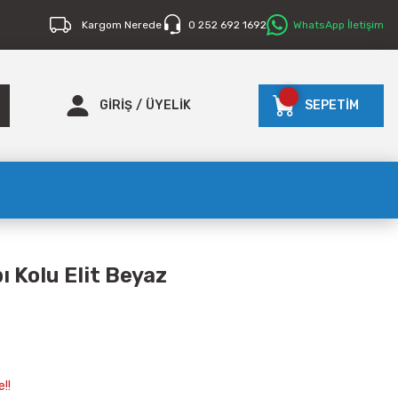
Kargom Nerede
0 252 692 1692
WhatsApp İletişim
GİRİŞ
/
ÜYELİK
SEPETİM
 Kolu Elit Beyaz
!!