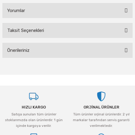
Yorumlar
Taksit Seçenekleri
Bu ürüne ilk yorumu siz yapın!
Önerileriniz
Yorum Yaz
Bu ürünün fiyat bilgisi, resim, ürün açıklamalarında ve diğer konularda
yetersiz gördüğünüz noktaları öneri formunu kullanarak tarafımıza
iletebilirsiniz.
Görüş ve önerileriniz için teşekkür ederiz.
Ürün resmi kalitesiz, bozuk veya görüntülenemiyor.
HIZLI KARGO
ORJİNAL ÜRÜNLER
Ürün açıklamasında eksik bilgiler bulunuyor.
Satışa sunulan tüm ürünler
Tüm ürünler orjinal ürünlerdir. 2 yıl
Ürün bilgilerinde hatalar bulunuyor.
stoklarımızda olan ürünlerdir. 1 gün
markalar tarafından servis garanti
Ürün fiyatı diğer sitelerden daha pahalı.
içinde kargoya verilir.
verilmektedir.
Bu ürüne benzer farklı alternatifler olmalı.