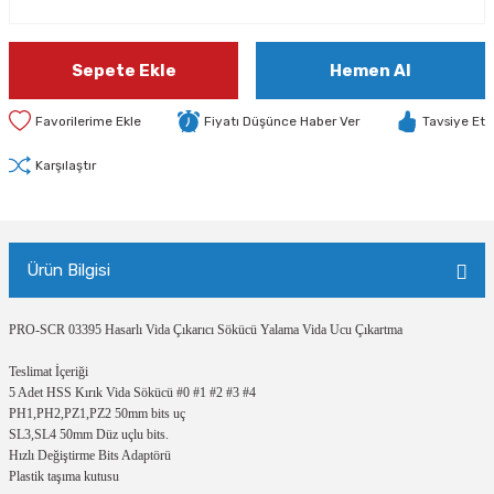
Sepete Ekle
Hemen Al
Fiyatı Düşünce Haber Ver
Tavsiye Et
Karşılaştır
Ürün Bilgisi
PRO-SCR 03395 Hasarlı Vida Çıkarıcı Sökücü Yalama Vida Ucu Çıkartma
Teslimat İçeriği
5 Adet HSS Kırık Vida Sökücü #0 #1 #2 #3 #4
PH1,PH2,PZ1,PZ2 50mm bits uç
SL3,SL4 50mm Düz uçlu bits.
Hızlı Değiştirme Bits Adaptörü
Plastik taşıma kutusu