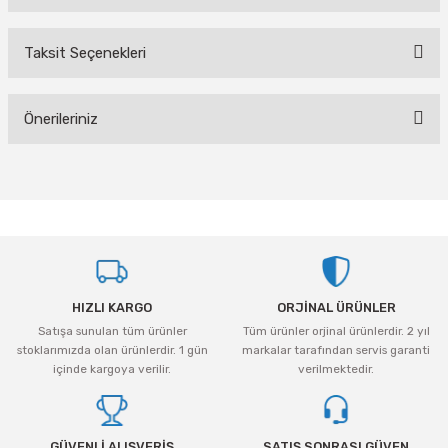
Taksit Seçenekleri
Bu ürüne ilk yorumu siz yapın!
Önerileriniz
Yorum Yaz
Bu ürünün fiyat bilgisi, resim, ürün açıklamalarında ve diğer konularda
yetersiz gördüğünüz noktaları öneri formunu kullanarak tarafımıza
iletebilirsiniz.
Görüş ve önerileriniz için teşekkür ederiz.
Ürün resmi kalitesiz, bozuk veya görüntülenemiyor.
HIZLI KARGO
ORJİNAL ÜRÜNLER
Ürün açıklamasında eksik bilgiler bulunuyor.
Satışa sunulan tüm ürünler
Tüm ürünler orjinal ürünlerdir. 2 yıl
Ürün bilgilerinde hatalar bulunuyor.
stoklarımızda olan ürünlerdir. 1 gün
markalar tarafından servis garanti
Ürün fiyatı diğer sitelerden daha pahalı.
içinde kargoya verilir.
verilmektedir.
Bu ürüne benzer farklı alternatifler olmalı.
GÜVENLİ ALIŞVERİŞ
SATIŞ SONRASI GÜVEN