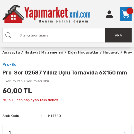
ARA
Anasayfa
Hırdavat Malzemeleri
Diğer Hırdavatlar
Hırdavat
Pro-S
Pro-Scr
Pro-Scr 02587 Yıldız Uçlu Tornavida 6X150 mm
Yorum Yap / Yorumları Oku
60,00 TL
*8,13 TL den başlayan taksitlerle!!
Stok Kodu
H14740