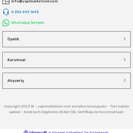
info@yapimarketxml.com
0 252 692 1692
WhatsApp İletişim
Üyelik
Kurumsal
Alışveriş
Copyright 2023 © - yapimarketxml.com ennalbur kuruluşudur - Tüm hakları
saklıdır - Kredi kartı bilgileriniz 256bit SSL Sertifikası ile Korunmaktadır.
ideasoft
ile
e-