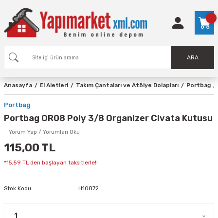
ARA
Anasayfa
El Aletleri
Takım Çantaları ve Atölye Dolapları
Portbag
Portbag
Portbag OR08 Poly 3/8 Organizer Civata Kutusu
Yorum Yap / Yorumları Oku
115,00 TL
*15,59 TL den başlayan taksitlerle!!
Stok Kodu
H10872