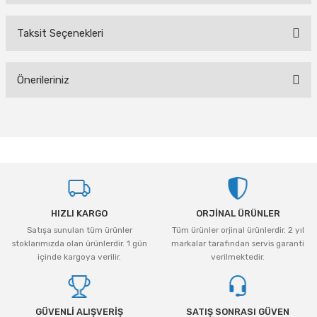
Taksit Seçenekleri
Bu ürüne ilk yorumu siz yapın!
Önerileriniz
Yorum Yaz
Bu ürünün fiyat bilgisi, resim, ürün açıklamalarında ve diğer konularda
yetersiz gördüğünüz noktaları öneri formunu kullanarak tarafımıza
iletebilirsiniz.
Görüş ve önerileriniz için teşekkür ederiz.
Ürün resmi kalitesiz, bozuk veya görüntülenemiyor.
HIZLI KARGO
ORJİNAL ÜRÜNLER
Ürün açıklamasında eksik bilgiler bulunuyor.
Satışa sunulan tüm ürünler
Tüm ürünler orjinal ürünlerdir. 2 yıl
Ürün bilgilerinde hatalar bulunuyor.
stoklarımızda olan ürünlerdir. 1 gün
markalar tarafından servis garanti
Ürün fiyatı diğer sitelerden daha pahalı.
içinde kargoya verilir.
verilmektedir.
Bu ürüne benzer farklı alternatifler olmalı.
GÜVENLİ ALIŞVERİŞ
SATIŞ SONRASI GÜVEN