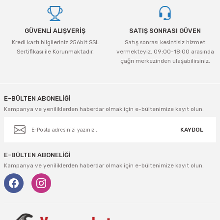
tleri Aksesuar
Roney
Rapid
Bu ürüne benzer farklı alternatifler olmalı.
Rtrmax
Sait Demirci
GÜVENLİ ALIŞVERİŞ
SATIŞ SONRASI GÜVEN
Kredi kartı bilgileriniz 256bit SSL
Satış sonrası kesintisiz hizmet
Sertifikası ile Korunmaktadır.
vermekteyiz. 09:00-18:00 arasında
SGS
Serel
çağrı merkezinden ulaşabilirsiniz.
Gönder
Üzümcü
SGS
E-BÜLTEN ABONELİĞİ
Yalvaç
Sofuoğlu
Kampanya ve yeniliklerden haberdar olmak için e-bültenimize kayıt olun.
Yaparlar
Stanley
KAYDOL
Topart
E-BÜLTEN ABONELİĞİ
Kampanya ve yeniliklerden haberdar olmak için e-bültenimize kayıt olun.
Topshop
Ugr