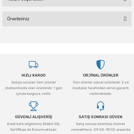
Bu ürüne ilk yorumu siz yapın!
Önerileriniz
Yorum Yaz
Bu ürünün fiyat bilgisi, resim, ürün açıklamalarında ve diğer konularda
yetersiz gördüğünüz noktaları öneri formunu kullanarak tarafımıza
iletebilirsiniz.
Görüş ve önerileriniz için teşekkür ederiz.
Ürün resmi kalitesiz, bozuk veya görüntülenemiyor.
HIZLI KARGO
ORJİNAL ÜRÜNLER
Ürün açıklamasında eksik bilgiler bulunuyor.
Satışa sunulan tüm ürünler
Tüm ürünler orjinal ürünlerdir. 2 yıl
Ürün bilgilerinde hatalar bulunuyor.
stoklarımızda olan ürünlerdir. 1 gün
markalar tarafından servis garanti
Ürün fiyatı diğer sitelerden daha pahalı.
içinde kargoya verilir.
verilmektedir.
Bu ürüne benzer farklı alternatifler olmalı.
GÜVENLİ ALIŞVERİŞ
SATIŞ SONRASI GÜVEN
Kredi kartı bilgileriniz 256bit SSL
Satış sonrası kesintisiz hizmet
Sertifikası ile Korunmaktadır.
vermekteyiz. 09:00-18:00 arasında