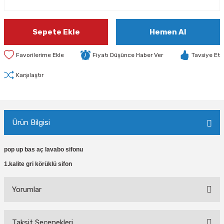
Sepete Ekle
Hemen Al
Fiyatı Düşünce Haber Ver
Tavsiye Et
Karşılaştır
Ürün Bilgisi
pop up bas aç lavabo sifonu
1.kalite gri körüklü sifon
Yorumlar
Taksit Seçenekleri