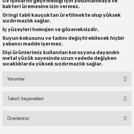
UV ışınlarını geçirmediği için yosunlanmaya ve
eri
Ölçme Aletleri
Topart
Green Guard
Eratool
bakteri üremesine izin vermez.
Oringi tabii kauçuktan üretilmekte olup yüksek
ve Sıcak Silikon Tabancası
Topshop
Herly
Euromaag
sızdırmazlık sağlar.
İç yüzeyleri homojen ve gözeneksizdir.
e Gönyeler
İlaçlama
Fortuna
Suyun kokusunu ve tadını değiştirebilecek hiçbir
yabancı madde içermez.
iler
İp ve Halatlar
İzeltaş
Dişi ürünlerimiz kullanılan korozyona dayanıklı
metal yüzük sayesinde uzun vadede değişken
sıcaklıklarda yüksek sızdırmazlık sağlar.
ı ve Ekipmanları
Mum Silikon
Işıklar
Knisaw
a
i
İzeltaş
Koral
Yorumlar
akinaları
İzmir Fırça
Milwaukee
Taksit Seçenekleri
Bu ürüne ilk yorumu siz yapın!
i-Kargaburun
Komelon
Osco
Önerileriniz
nalar
Rainbird
Partner
Yorum Yaz