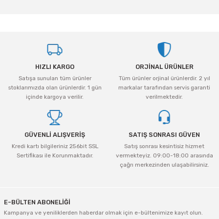
Bu ürünün fiyat bilgisi, resim, ürün açıklamalarında ve diğer konularda
tleri Aksesuar
Roney
Rapid
yetersiz gördüğünüz noktaları öneri formunu kullanarak tarafımıza
iletebilirsiniz.
Rtrmax
Sait Demirci
Görüş ve önerileriniz için teşekkür ederiz.
SGS
Serel
Ürün resmi kalitesiz, bozuk veya görüntülenemiyor.
HIZLI KARGO
ORJİNAL ÜRÜNLER
Ürün açıklamasında eksik bilgiler bulunuyor.
Üzümcü
SGS
Satışa sunulan tüm ürünler
Tüm ürünler orjinal ürünlerdir. 2 yıl
Ürün bilgilerinde hatalar bulunuyor.
stoklarımızda olan ürünlerdir. 1 gün
markalar tarafından servis garanti
Ürün fiyatı diğer sitelerden daha pahalı.
içinde kargoya verilir.
verilmektedir.
Yalvaç
Sofuoğlu
Bu ürüne benzer farklı alternatifler olmalı.
Yaparlar
Stanley
GÜVENLİ ALIŞVERİŞ
SATIŞ SONRASI GÜVEN
Kredi kartı bilgileriniz 256bit SSL
Satış sonrası kesintisiz hizmet
Topart
Sertifikası ile Korunmaktadır.
vermekteyiz. 09:00-18:00 arasında
çağrı merkezinden ulaşabilirsiniz.
Topshop
Gönder
Ugr
E-BÜLTEN ABONELİĞİ
Kampanya ve yeniliklerden haberdar olmak için e-bültenimize kayıt olun.