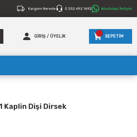
Kargom Nerede
0 252 692 1692
WhatsApp İletişim
GİRİŞ
/
ÜYELİK
SEPETİM
 Kaplin Dişi Dirsek