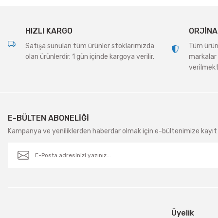
Ürün fiyatı diğer sitelerden daha pahalı.
Bu ürüne benzer farklı alternatifler olmalı.
HIZLI KARGO
ORJİNA
Satışa sunulan tüm ürünler stoklarımızda
Tüm ürünle
olan ürünlerdir. 1 gün içinde kargoya verilir.
markalar 
verilmekt
E-BÜLTEN ABONELİĞİ
Kampanya ve yeniliklerden haberdar olmak için e-bültenimize kayıt 
Üyelik