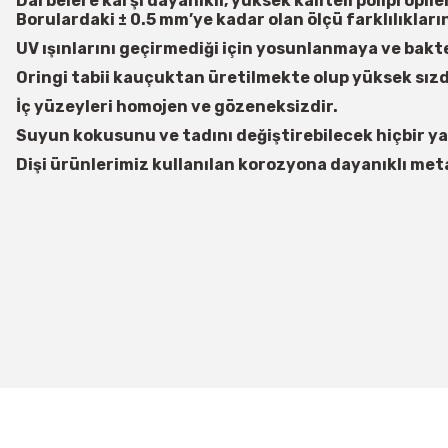
Darbelere karşı dayanıklı, yüksek kaliteli poliprop
Borulardaki ± 0.5 mm’ye kadar olan ölçü farklılıkları
UV ışınlarını geçirmediği için yosunlanmaya ve bakt
Oringi tabii kauçuktan üretilmekte olup yüksek sızd
İç yüzeyleri homojen ve gözeneksizdir.
Suyun kokusunu ve tadını değiştirebilecek hiçbir 
Dişi ürünlerimiz kullanılan korozyona dayanıklı met
Bu ürünün fiyat bilgisi, resim, ürün açıklamalarında ve diğer konularda
Görüş ve önerileriniz için teşekkür ederiz.
Ürün resmi kalitesiz, bozuk veya görüntülenemiyor.
Ürün açıklamasında eksik bilgiler bulunuyor.
Ürün bilgilerinde hatalar bulunuyor.