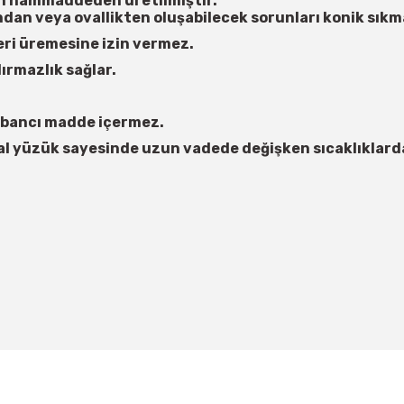
ilen hammaddeden üretilmiştir.
ndan veya ovallikten oluşabilecek sorunları konik sıkma
eri üremesine izin vermez.
ırmazlık sağlar.
yabancı madde içermez.
al yüzük sayesinde uzun vadede değişken sıcaklıklarda
 yetersiz gördüğünüz noktaları öneri formunu kullanarak tarafımıza iletebil
Bu ürüne ilk yorumu siz yapın!
Yorum Yaz