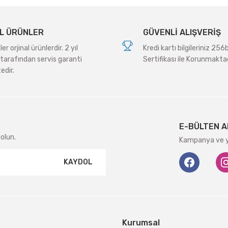
L ÜRÜNLER
GÜVENLİ ALIŞVERİŞ
r orjinal ürünlerdir. 2 yıl
Kredi kartı bilgileriniz 256
tarafından servis garanti
Sertifikası ile Korunmaktad
edir.
Gönder
E-BÜLTEN A
olun.
Kampanya ve ye
KAYDOL
Kurumsal