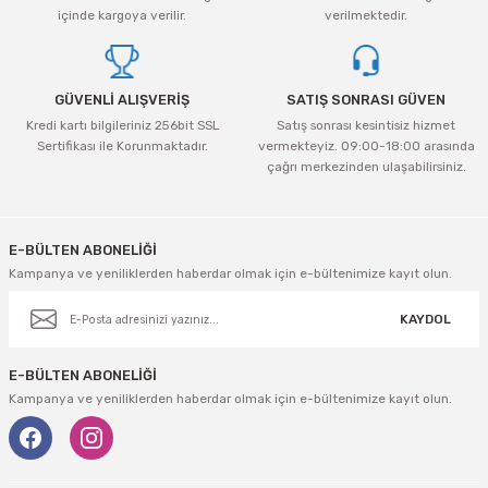
tleri Aksesuar
Roney
Rapid
Ürün fiyatı diğer sitelerden daha pahalı.
içinde kargoya verilir.
verilmektedir.
Bu ürüne benzer farklı alternatifler olmalı.
Rtrmax
Sait Demirci
GÜVENLİ ALIŞVERİŞ
SATIŞ SONRASI GÜVEN
SGS
Serel
Kredi kartı bilgileriniz 256bit SSL
Satış sonrası kesintisiz hizmet
Sertifikası ile Korunmaktadır.
vermekteyiz. 09:00-18:00 arasında
çağrı merkezinden ulaşabilirsiniz.
Üzümcü
SGS
Gönder
Yalvaç
Sofuoğlu
E-BÜLTEN ABONELİĞİ
Kampanya ve yeniliklerden haberdar olmak için e-bültenimize kayıt olun.
Yaparlar
Stanley
KAYDOL
Topart
E-BÜLTEN ABONELİĞİ
Topshop
Kampanya ve yeniliklerden haberdar olmak için e-bültenimize kayıt olun.
Ugr