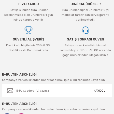
tleri Aksesuar
Roney
Rapid
HIZLI KARGO
ORJİNAL ÜRÜNLER
Ürün açıklamasında eksik bilgiler bulunuyor.
Satışa sunulan tüm ürünler
Tüm ürünler orjinal ürünlerdir. 2 yıl
Ürün bilgilerinde hatalar bulunuyor.
Rtrmax
Sait Demirci
stoklarımızda olan ürünlerdir. 1 gün
markalar tarafından servis garanti
Ürün fiyatı diğer sitelerden daha pahalı.
içinde kargoya verilir.
verilmektedir.
Bu ürüne benzer farklı alternatifler olmalı.
SGS
Serel
GÜVENLİ ALIŞVERİŞ
SATIŞ SONRASI GÜVEN
Üzümcü
SGS
Kredi kartı bilgileriniz 256bit SSL
Satış sonrası kesintisiz hizmet
Sertifikası ile Korunmaktadır.
vermekteyiz. 09:00-18:00 arasında
Yalvaç
Sofuoğlu
çağrı merkezinden ulaşabilirsiniz.
Gönder
Yaparlar
Stanley
E-BÜLTEN ABONELİĞİ
Topart
Kampanya ve yeniliklerden haberdar olmak için e-bültenimize kayıt olun.
Topshop
KAYDOL
Ugr
E-BÜLTEN ABONELİĞİ
Kampanya ve yeniliklerden haberdar olmak için e-bültenimize kayıt olun.