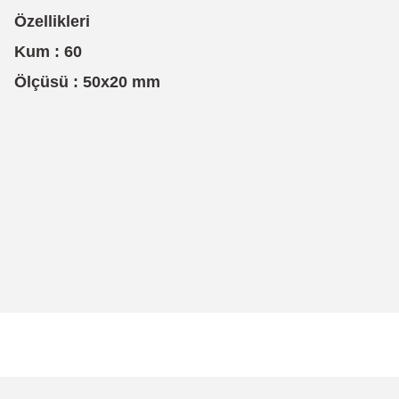
Özellikleri
Kum : 60
Ölçüsü : 50x20 mm
Bu ürünün fiyat bilgisi, resim, ürün açıklamalarında ve diğer konularda
Görüş ve önerileriniz için teşekkür ederiz.
Ürün resmi kalitesiz, bozuk veya görüntülenemiyor.
Ürün açıklamasında eksik bilgiler bulunuyor.
Ürün bilgilerinde hatalar bulunuyor.
Ürün fiyatı diğer sitelerden daha pahalı.
Bu ürüne benzer farklı alternatifler olmalı.