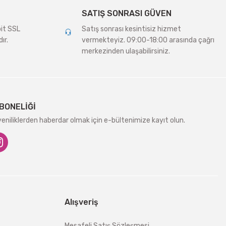
SATIŞ SONRASI GÜVEN
bit SSL
Satış sonrası kesintisiz hizmet
ır.
vermekteyiz. 09:00-18:00 arasında çağrı
merkezinden ulaşabilirsiniz.
BONELİĞİ
niliklerden haberdar olmak için e-bültenimize kayıt olun.
Alışveriş
Mesafeli Satış Sözleşmesi