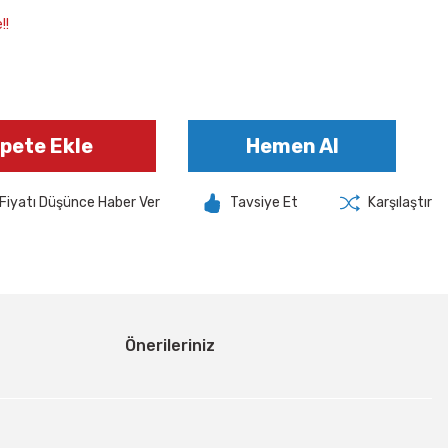
!!
pete Ekle
Hemen Al
Fiyatı Düşünce Haber Ver
Tavsiye Et
Karşılaştır
Önerileriniz