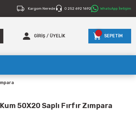
Kargom Nerede
0 252 692 1692
WhatsApp İletişim
GİRİŞ
/
ÜYELİK
SEPETİM
Zımpara
Kum 50X20 Saplı Fırfır Zımpara