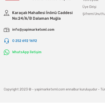
Üye Girişi
Karaçalı Mahallesi İnönü Caddesi
Şifremi Unut
No:24/A/B Dalaman Muğla
info@yapimarketxml.com
0 252 692 1692
WhatsApp İletişim
Copyright 2023 © - yapimarketxml.com ennalbur kuruluşudur - Tüm hakl