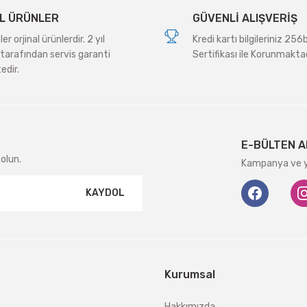
L ÜRÜNLER
GÜVENLİ ALIŞVERİŞ
r orjinal ürünlerdir. 2 yıl
Kredi kartı bilgileriniz 256
tarafından servis garanti
Sertifikası ile Korunmaktad
edir.
Gönder
E-BÜLTEN A
olun.
Kampanya ve ye
KAYDOL
Kurumsal
Hakkımızda