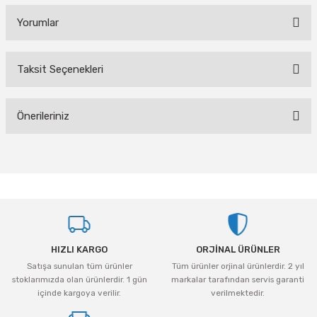
Yorumlar
Taksit Seçenekleri
Bu ürüne ilk yorumu siz yapın!
Önerileriniz
Yorum Yaz
Bu ürünün fiyat bilgisi, resim, ürün açıklamalarında ve diğer konularda
yetersiz gördüğünüz noktaları öneri formunu kullanarak tarafımıza
iletebilirsiniz.
Görüş ve önerileriniz için teşekkür ederiz.
Ürün resmi kalitesiz, bozuk veya görüntülenemiyor.
HIZLI KARGO
ORJİNAL ÜRÜNLER
Ürün açıklamasında eksik bilgiler bulunuyor.
Satışa sunulan tüm ürünler
Tüm ürünler orjinal ürünlerdir. 2 yıl
Ürün bilgilerinde hatalar bulunuyor.
stoklarımızda olan ürünlerdir. 1 gün
markalar tarafından servis garanti
Ürün fiyatı diğer sitelerden daha pahalı.
içinde kargoya verilir.
verilmektedir.
Bu ürüne benzer farklı alternatifler olmalı.