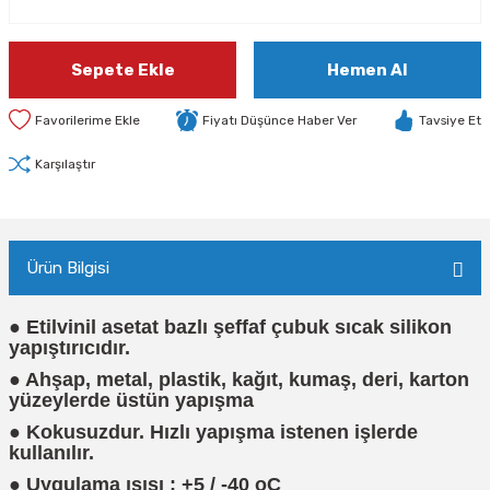
Sepete Ekle
Hemen Al
Fiyatı Düşünce Haber Ver
Tavsiye Et
Karşılaştır
Ürün Bilgisi
● Etilvinil asetat bazlı şeffaf çubuk sıcak silikon
yapıştırıcıdır.
● Ahşap, metal, plastik, kağıt, kumaş, deri, karton
yüzeylerde üstün yapışma
● Kokusuzdur. Hızlı yapışma istenen işlerde
kullanılır.
● Uygulama ısısı : +5 / -40 oC