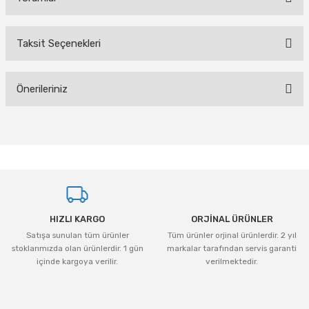
Taksit Seçenekleri
Bu ürüne ilk yorumu siz yapın!
Önerileriniz
Yorum Yaz
Bu ürünün fiyat bilgisi, resim, ürün açıklamalarında ve diğer konularda
yetersiz gördüğünüz noktaları öneri formunu kullanarak tarafımıza
iletebilirsiniz.
Görüş ve önerileriniz için teşekkür ederiz.
Ürün resmi kalitesiz, bozuk veya görüntülenemiyor.
HIZLI KARGO
ORJİNAL ÜRÜNLER
Ürün açıklamasında eksik bilgiler bulunuyor.
Satışa sunulan tüm ürünler
Tüm ürünler orjinal ürünlerdir. 2 yıl
Ürün bilgilerinde hatalar bulunuyor.
stoklarımızda olan ürünlerdir. 1 gün
markalar tarafından servis garanti
Ürün fiyatı diğer sitelerden daha pahalı.
içinde kargoya verilir.
verilmektedir.
Bu ürüne benzer farklı alternatifler olmalı.