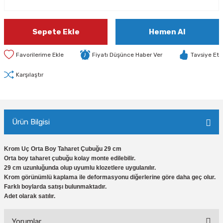
Sepete Ekle
Hemen Al
Fiyatı Düşünce Haber Ver
Tavsiye Et
Karşılaştır
Ürün Bilgisi
Krom Uç Orta Boy Taharet Çubuğu 29 cm
Orta boy taharet çubuğu kolay monte edilebilir.
29 cm uzunluğunda olup uyumlu klozetlere uygulanılır.
Krom görünümlü kaplama ile deformasyonu diğerlerine göre daha geç olur.
Farklı boylarda satışı bulunmaktadır.
Adet olarak satılır.
Yorumlar