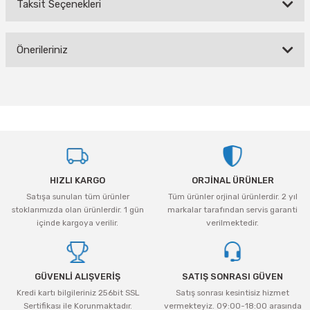
Taksit Seçenekleri
eri
Ölçme Aletleri
Topart
Green Guard
Eratool
Bu ürüne ilk yorumu siz yapın!
ve Sıcak Silikon Tabancası
Topshop
Herly
Euromaag
Önerileriniz
Yorum Yaz
e Gönyeler
İlaçlama
Fortuna
Bu ürünün fiyat bilgisi, resim, ürün açıklamalarında ve diğer konularda
yetersiz gördüğünüz noktaları öneri formunu kullanarak tarafımıza
iler
İp ve Halatlar
İzeltaş
iletebilirsiniz.
Görüş ve önerileriniz için teşekkür ederiz.
ı ve Ekipmanları
Mum Silikon
Işıklar
Knisaw
Ürün resmi kalitesiz, bozuk veya görüntülenemiyor.
HIZLI KARGO
ORJİNAL ÜRÜNLER
a
i
İzeltaş
Koral
Ürün açıklamasında eksik bilgiler bulunuyor.
Satışa sunulan tüm ürünler
Tüm ürünler orjinal ürünlerdir. 2 yıl
Ürün bilgilerinde hatalar bulunuyor.
stoklarımızda olan ürünlerdir. 1 gün
markalar tarafından servis garanti
akinaları
İzmir Fırça
Milwaukee
Ürün fiyatı diğer sitelerden daha pahalı.
içinde kargoya verilir.
verilmektedir.
Bu ürüne benzer farklı alternatifler olmalı.
i-Kargaburun
Komelon
Osco
GÜVENLİ ALIŞVERİŞ
SATIŞ SONRASI GÜVEN
nalar
Rainbird
Partner
Kredi kartı bilgileriniz 256bit SSL
Satış sonrası kesintisiz hizmet
Sertifikası ile Korunmaktadır.
vermekteyiz. 09:00-18:00 arasında