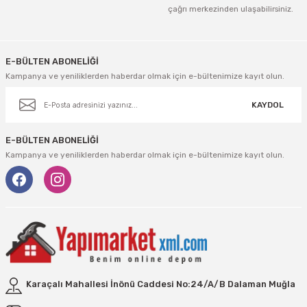
tleri Aksesuar
Roney
Rapid
çağrı merkezinden ulaşabilirsiniz.
Gönder
Rtrmax
Sait Demirci
E-BÜLTEN ABONELİĞİ
SGS
Serel
Kampanya ve yeniliklerden haberdar olmak için e-bültenimize kayıt olun.
KAYDOL
Üzümcü
SGS
E-BÜLTEN ABONELİĞİ
Yalvaç
Sofuoğlu
Kampanya ve yeniliklerden haberdar olmak için e-bültenimize kayıt olun.
Yaparlar
Stanley
Topart
Topshop
Ugr
Karaçalı Mahallesi İnönü Caddesi No:24/A/B Dalaman Muğla