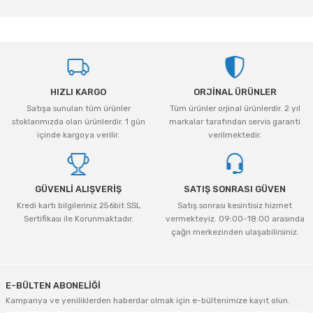
yetersiz gördüğünüz noktaları öneri formunu kullanarak tarafımıza
iletebilirsiniz.
Görüş ve önerileriniz için teşekkür ederiz.
Ürün resmi kalitesiz, bozuk veya görüntülenemiyor.
HIZLI KARGO
ORJİNAL ÜRÜNLER
Ürün açıklamasında eksik bilgiler bulunuyor.
Satışa sunulan tüm ürünler
Tüm ürünler orjinal ürünlerdir. 2 yıl
Ürün bilgilerinde hatalar bulunuyor.
stoklarımızda olan ürünlerdir. 1 gün
markalar tarafından servis garanti
Ürün fiyatı diğer sitelerden daha pahalı.
içinde kargoya verilir.
verilmektedir.
Bu ürüne benzer farklı alternatifler olmalı.
GÜVENLİ ALIŞVERİŞ
SATIŞ SONRASI GÜVEN
Kredi kartı bilgileriniz 256bit SSL
Satış sonrası kesintisiz hizmet
Sertifikası ile Korunmaktadır.
vermekteyiz. 09:00-18:00 arasında
çağrı merkezinden ulaşabilirsiniz.
Gönder
E-BÜLTEN ABONELİĞİ
Kampanya ve yeniliklerden haberdar olmak için e-bültenimize kayıt olun.