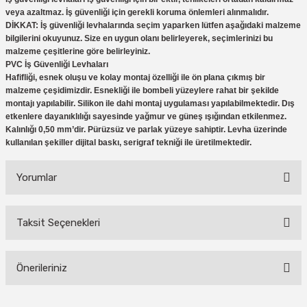
veya azaltmaz. İş güvenliği için gerekli koruma önlemleri alınmalıdır.
DİKKAT: İş güvenliği levhalarında seçim yaparken lütfen aşağıdaki malzeme
bilgilerini okuyunuz. Size en uygun olanı belirleyerek, seçimlerinizi bu
malzeme çeşitlerine göre belirleyiniz.
PVC İş Güvenliği Levhaları
Hafifliği, esnek oluşu ve kolay montaj özelliği ile ön plana çıkmış bir
malzeme çeşidimizdir. Esnekliği ile bombeli yüzeylere rahat bir şekilde
montajı yapılabilir. Silikon ile dahi montaj uygulaması yapılabilmektedir. Dış
etkenlere dayanıklılığı sayesinde yağmur ve güneş ışığından etkilenmez.
Kalınlığı 0,50 mm’dir. Pürüzsüz ve parlak yüzeye sahiptir. Levha üzerinde
kullanılan şekiller dijital baskı, serigraf tekniği ile üretilmektedir.
Yorumlar
Taksit Seçenekleri
Bu ürüne ilk yorumu siz yapın!
Önerileriniz
Yorum Yaz
Bu ürünün fiyat bilgisi, resim, ürün açıklamalarında ve diğer konularda