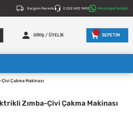
Kargom Nerede
0 252 692 1692
WhatsApp İletişim
GİRİŞ
/
ÜYELİK
SEPETİM
-Çivi Çakma Makinası
trikli Zımba-Çivi Çakma Makinası