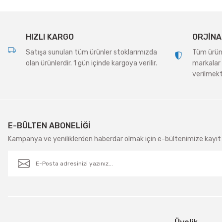
Ürün fiyatı diğer sitelerden daha pahalı.
Bu ürüne benzer farklı alternatifler olmalı.
HIZLI KARGO
ORJİNA
Satışa sunulan tüm ürünler stoklarımızda
Tüm ürünle
olan ürünlerdir. 1 gün içinde kargoya verilir.
markalar 
verilmekt
E-BÜLTEN ABONELİĞİ
Kampanya ve yeniliklerden haberdar olmak için e-bültenimize kayıt 