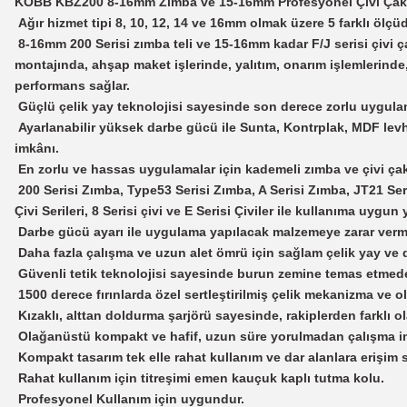
KOBB KBZ200 8-16mm Zımba ve 15-16mm Profesyonel Çivi Çakm
Ağır hizmet tipi 8, 10, 12, 14 ve 16mm olmak üzere 5 farklı ölçü
8-16mm 200 Serisi zımba teli ve 15-16mm kadar F/J serisi çivi
montajında, ahşap maket işlerinde, yalıtım, onarım işlemlerin
performans sağlar.
Güçlü çelik yay teknolojisi sayesinde son derece zorlu uygula
Ayarlanabilir yüksek darbe gücü ile Sunta, Kontrplak, MDF l
imkânı.
En zorlu ve hassas uygulamalar için kademeli zımba ve çivi ça
200 Serisi Zımba, Type53 Serisi Zımba, A Serisi Zımba, JT21 Serisi
Çivi Serileri, 8 Serisi çivi ve E Serisi Çiviler ile kullanıma uy
Darbe gücü ayarı ile uygulama yapılacak malzemeye zarar ver
Daha fazla çalışma ve uzun alet ömrü için sağlam çelik yay ve di
Güvenli tetik teknolojisi sayesinde burun zemine temas etmeden 
1500 derece fırınlarda özel sertleştirilmiş çelik mekanizma v
Kızaklı, alttan doldurma şarjörü sayesinde, rakiplerden farklı olar
Olağanüstü kompakt ve hafif, uzun süre yorulmadan çalışma im
Kompakt tasarım tek elle rahat kullanım ve dar alanlara erişim s
Rahat kullanım için titreşimi emen kauçuk kaplı tutma kolu.
Profesyonel Kullanım için uygundur.