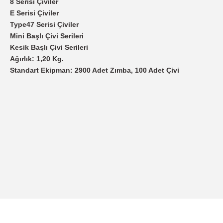
8 Serisi Çiviler
E Serisi Çiviler
Type47 Serisi Çiviler
Mini Başlı Çivi Serileri
Kesik Başlı Çivi Serileri
Ağırlık: 1,20 Kg.
Standart Ekipman: 2900 Adet Zımba, 100 Adet Çivi
Bu ürünün fiyat bilgisi, resim, ürün açıklamalarında ve diğer konularda
Görüş ve önerileriniz için teşekkür ederiz.
Ürün resmi kalitesiz, bozuk veya görüntülenemiyor.
Ürün açıklamasında eksik bilgiler bulunuyor.
Ürün bilgilerinde hatalar bulunuyor.