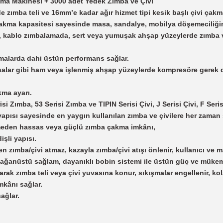
a Makinesi + 3000 adet Yedek Zımba ve Çivi
de zımba teli ve 16mm’e kadar ağır hizmet tipi kesik başlı çivi çak
 çakma kapasitesi sayesinde masa, sandalye, mobilya döşemeciliğin
de, kablo zımbalamada, sert veya yumuşak ahşap yüzeylerde zımba
malarda dahi üstün performans sağlar.
evhalar gibi ham veya işlenmiş ahşap yüzeylerde kompresöre ger
kma ayarı.
 Zımba, 53 Serisi Zımba ve TIPIN Serisi Çivi, J Serisi Çivi, F Serisi 
gun yapısı sayesinde en yaygın kullanılan zımba ve çivilere her zama
meden hassas veya güçlü zımba çakma imkânı,
şli yapısı.
zımba/çivi atmaz, kazayla zımba/çivi atışı önlenir, kullanıcı ve m
e olağanüstü sağlam, dayanıklı bobin sistemi ile üstün güç ve mük
ak zımba teli veya çivi yuvasına konur, sıkışmalar engellenir, kolay 
kânı sağlar.
ağlar.