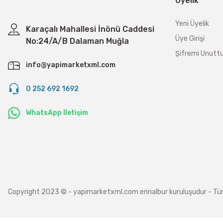
Üyelik
Yeni Üyelik
Karaçalı Mahallesi İnönü Caddesi
Üye Girişi
No:24/A/B Dalaman Muğla
Şifremi Unut
info@yapimarketxml.com
0 252 692 1692
WhatsApp İletişim
Copyright 2023 © - yapimarketxml.com ennalbur kuruluşudur - Tüm hakl