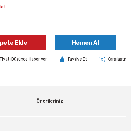
e!!
pete Ekle
Hemen Al
Fiyatı Düşünce Haber Ver
Tavsiye Et
Karşılaştır
Önerileriniz