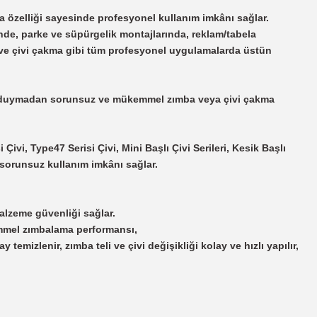
ma özelliği sayesinde profesyonel kullanım imkânı sağlar.
de, parke ve süpürgelik montajlarında, reklam/tabela
 ve çivi çakma gibi tüm profesyonel uygulamalarda üstün
ek duymadan sorunsuz ve mükemmel zımba veya çivi çakma
Çivi, Type47 Serisi Çivi, Mini Başlı Çivi Serileri, Kesik Başlı
n sorunsuz kullanım imkânı sağlar.
alzeme güvenliği sağlar.
emmel zımbalama performansı,
temizlenir, zımba teli ve çivi değişikliği kolay ve hızlı yapılır,