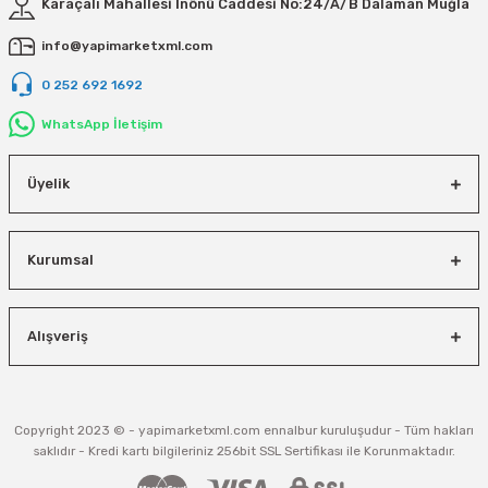
Vivastar
Karaçalı Mahallesi İnönü Caddesi No:24/A/B Dalaman Muğla
info@yapimarketxml.com
Yale
0 252 692 1692
Yaparlar
WhatsApp İletişim
Üyelik
Kurumsal
Alışveriş
Copyright 2023 © - yapimarketxml.com ennalbur kuruluşudur - Tüm hakları
saklıdır - Kredi kartı bilgileriniz 256bit SSL Sertifikası ile Korunmaktadır.