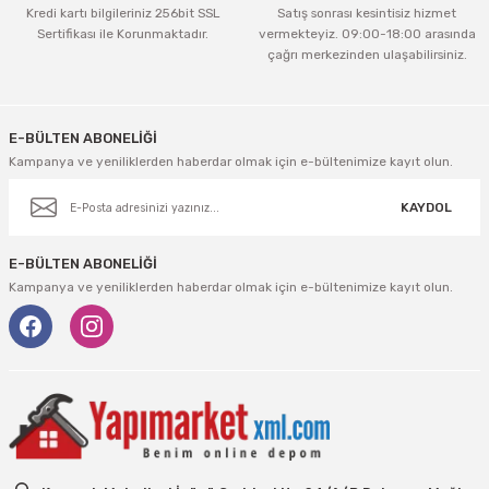
tleri Aksesuar
Roney
Rapid
Kredi kartı bilgileriniz 256bit SSL
Satış sonrası kesintisiz hizmet
Sertifikası ile Korunmaktadır.
vermekteyiz. 09:00-18:00 arasında
çağrı merkezinden ulaşabilirsiniz.
Rtrmax
Sait Demirci
Gönder
SGS
Serel
E-BÜLTEN ABONELİĞİ
Kampanya ve yeniliklerden haberdar olmak için e-bültenimize kayıt olun.
Üzümcü
SGS
KAYDOL
Yalvaç
Sofuoğlu
E-BÜLTEN ABONELİĞİ
Yaparlar
Stanley
Kampanya ve yeniliklerden haberdar olmak için e-bültenimize kayıt olun.
Topart
Topshop
Ugr