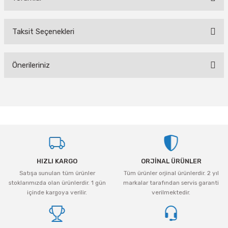
Taksit Seçenekleri
Bu ürüne ilk yorumu siz yapın!
Önerileriniz
Yorum Yaz
Bu ürünün fiyat bilgisi, resim, ürün açıklamalarında ve diğer konularda
yetersiz gördüğünüz noktaları öneri formunu kullanarak tarafımıza
iletebilirsiniz.
Görüş ve önerileriniz için teşekkür ederiz.
Ürün resmi kalitesiz, bozuk veya görüntülenemiyor.
HIZLI KARGO
ORJİNAL ÜRÜNLER
Ürün açıklamasında eksik bilgiler bulunuyor.
Satışa sunulan tüm ürünler
Tüm ürünler orjinal ürünlerdir. 2 yıl
Ürün bilgilerinde hatalar bulunuyor.
stoklarımızda olan ürünlerdir. 1 gün
markalar tarafından servis garanti
Ürün fiyatı diğer sitelerden daha pahalı.
içinde kargoya verilir.
verilmektedir.
Bu ürüne benzer farklı alternatifler olmalı.