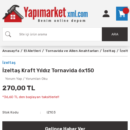
ARA
Anasayfa
El Aletleri
Tornavida ve Allen Anahtarları
İzeltaş
İzelt
İzeltaş
İzeltaş Kraft Yıldız Tornavida 6x150
Yorum Yap / Yorumları Oku
270,00 TL
*36,60 TL den başlayan taksitlerle!!
Stok Kodu
IZ103
Gelince Haber Ver