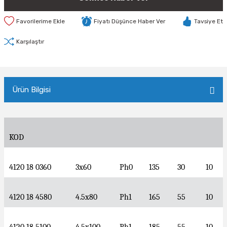
Fiyatı Düşünce Haber Ver
Tavsiye Et
Karşılaştır
Ürün Bilgisi
KOD
4120 18 0360
3x60
Ph0
135
30
10
4120 18 4580
4.5x80
Ph1
165
55
10